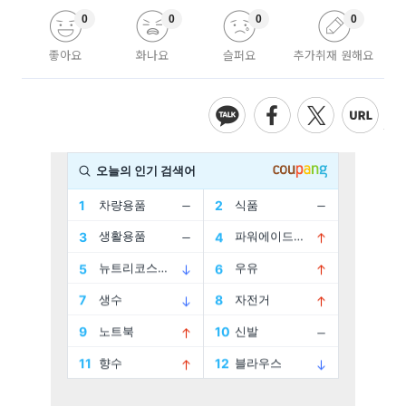
0
0
0
0
좋아요
화나요
슬퍼요
추가취재 원해요