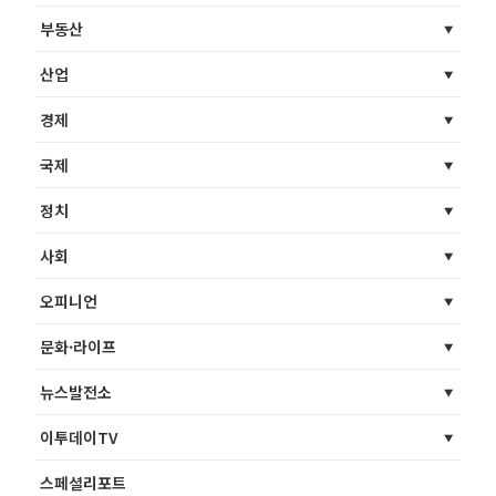
부동산
산업
경제
국제
정치
사회
오피니언
문화·라이프
뉴스발전소
이투데이TV
스페셜리포트