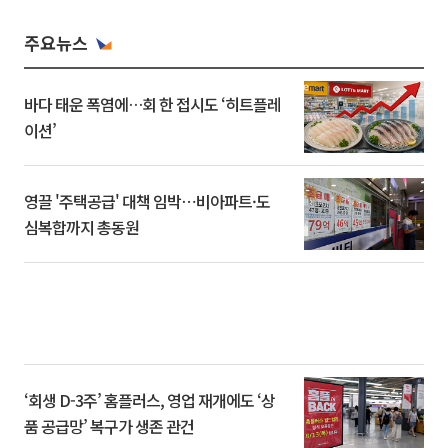
주요뉴스
바다 태운 폭염에…회 한 접시도 ‘히트플레
이션’
영끌 '주택공급' 대책 임박⋯비아파트·도
심복합까지 총동원
‘회생 D-3주’ 홈플러스, 영업 재개에도 ‘상
품 공급망’ 복구가 생존 관건