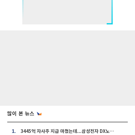
많이 본 뉴스
3445억 자사주 지급 마쳤는데...삼성전자 DX노조, 뒤늦은 '떼쓰기 집회'
1.