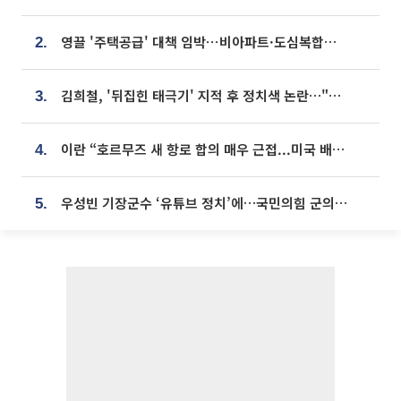
영끌 '주택공급' 대책 임박⋯비아파트·도심복합까지 총동원
2.
김희철, '뒤집힌 태극기' 지적 후 정치색 논란…"좌우 떠나 우리나라 국기"
3.
이란 “호르무즈 새 항로 합의 매우 근접...미국 배상 먼저”
4.
우성빈 기장군수 ‘유튜브 정치’에…국민의힘 군의원들 집단 반발
5.