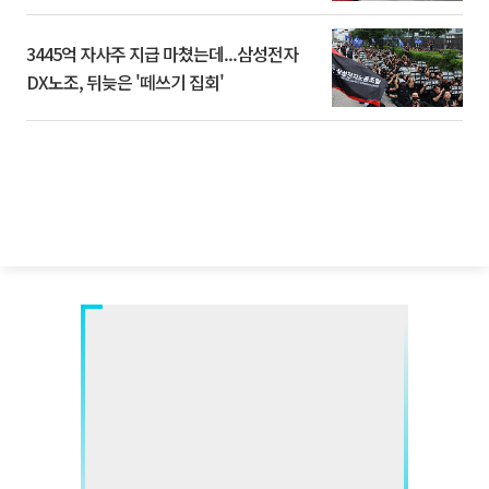
3445억 자사주 지급 마쳤는데...삼성전자
DX노조, 뒤늦은 '떼쓰기 집회'