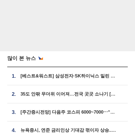
많이 본 뉴스
1.
[베스트&워스트] 삼성전자·SK하이닉스 밀린 한 주…상상인증권은 85% 급등
2.
35도 안팎 무더위 이어져…전국 곳곳 소나기 [오늘 날씨]
3.
[주간증시전망] 다음주 코스피 6000~7000⋯“外人 수급은 정책이 변수”
4.
뉴욕증시, 연준 금리인상 기대감 꺾이자 상승...S&P500 사상 최고치 [종합]