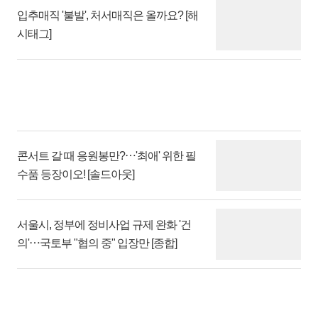
입추매직 '불발', 처서매직은 올까요? [해
시태그]
콘서트 갈 때 응원봉만?⋯'최애' 위한 필
수품 등장이오! [솔드아웃]
서울시, 정부에 정비사업 규제 완화 '건
의'⋯국토부 "협의 중" 입장만 [종합]