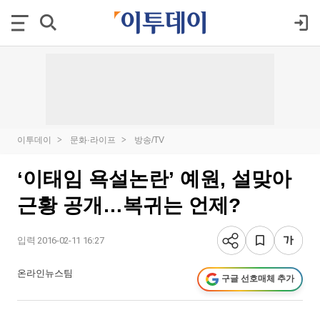
이투데이
문화·라이프
방송/TV
‘이태임 욕설논란’ 예원, 설맞아
근황 공개…복귀는 언제?
입력 2016-02-11 16:27
온라인뉴스팀
구글 선호매체 추가