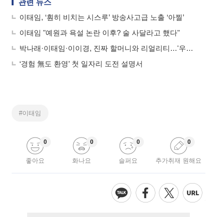
관련 뉴스
이태임, ‘훤히 비치는 시스루’ 방송사고급 노출 ‘아찔’
이태임 "예원과 욕설 논란 이후? 술 사달라고 했다"
박나래·이태임·이이경, 진짜 할머니와 리얼리티…'우리 할매' 출격
‘경험 無도 환영’ 첫 일자리 도전 설명서
#이태임
0
0
0
0
좋아요
화나요
슬퍼요
추가취재 원해요