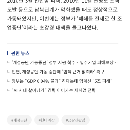
2010년 3월 천안함 피격, 2010년 11월 연평도 포격
도발 등으로 남북관계가 악화했을 때도 정상적으로
가동돼왔지만, 이번에는 정부가 ‘폐쇄를 전제로 한 조
업중단’이라는 초강경 대책을 들고나왔다.
관련 뉴스
‘개성공단 가동중단’ 정부 지원 착수…입주기업 피해보상ㆍ경영 정상화 초점
민변, 개성공단 가동 중단에 '법적 근거 밝혀라' 촉구
정부는 “GDP 0.04% 불과” 하다는데 업계선 “5조 피해”
“AI 시대 살아남기” 경력 이어가는 재취업 전략
#개성공단
#현대아산
#금강산관광