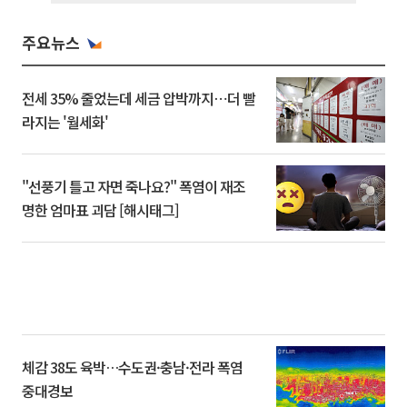
주요뉴스
전세 35% 줄었는데 세금 압박까지⋯더 빨
라지는 '월세화'
"선풍기 틀고 자면 죽나요?" 폭염이 재조
명한 엄마표 괴담 [해시태그]
체감 38도 육박…수도권·충남·전라 폭염
중대경보