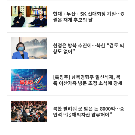
현대ㆍ두산ㆍSK 선대회장 기일…8
월은 재계 추모의 달
현정은 방북 추진에…북한 “검토 의
향도 없어”
[특징주] 남북경협주 일신석재, 북
측 이산가족 방문 초청 소식에 강세
북한 빌려줘 못 받은 돈 8000억…송
언석 “北 해외자산 압류해야”