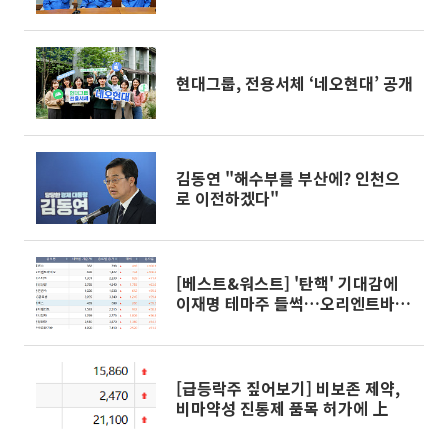
현대그룹, 전용서체 ‘네오현대’ 공개
김동연 "해수부를 부산에? 인천으
로 이전하겠다"
[베스트&워스트] '탄핵' 기대감에
이재명 테마주 들썩…오리엔트바이
오 106%↑
[급등락주 짚어보기] 비보존 제약,
비마약성 진통제 품목 허가에 上