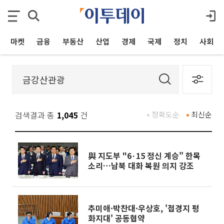
마켓
금융
부동산
산업
경제
국제
정치
사회
검색결과 총
1,045
건
정확도순
최신순
與 지도부 "6·15 정신 계승" 한목
소리…남북 대화 복원 의지 강조
추미애·박찬대·우상호, '접경지 평
화지대' 공동협약