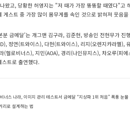
g이 나왔고, 당황한 허영지는 "저 때가 가장 뚱뚱할 때였다"고
체 게스트 중 가장 많이 몸무게를 속인 것으로 밝혀져 웃음을
 '본분 금메달'는 개그맨 김구라, 김준현, 방송인 전현무가 진
EXID), 정연(트와이스), 다현(트와이스), 리지(오렌지캬라멜),
라(헬로비너스), 지민(AOA), 경리(나인뮤지스), 차오루(피에스
게스트로 출연했다.
비너스 나라, 이미지 관리 테스트서 금메달 “지상파 1위 처음” 폭풍 눈물
거리로 설계하는 법