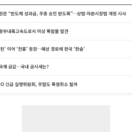
장관 “반도체 성과급, 주총 승인 받도록”…상법·자본시장법 개정 시사
중부내륙고속도로서 미상 폭발물 발견
돌핀' 이어 '찬홈' 등장…예상 경로에 한국 '한숨'
국제 금값…국내 금시세는?
BO 긴급 실행위원회, 주말도 폭염취소 될까