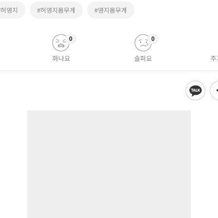
#허영지
#허영지몸무게
#영지몸무게
0
0
화나요
슬퍼요
추