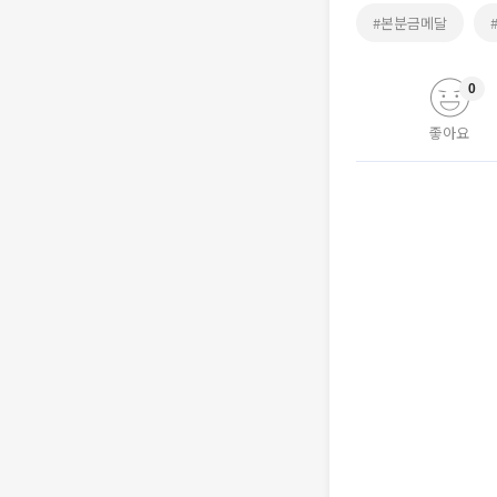
#본분금메달
0
좋아요