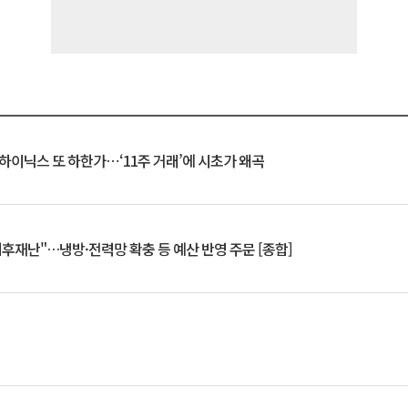
K하이닉스 또 하한가⋯‘11주 거래’에 시초가 왜곡
기후재난"…냉방·전력망 확충 등 예산 반영 주문 [종합]