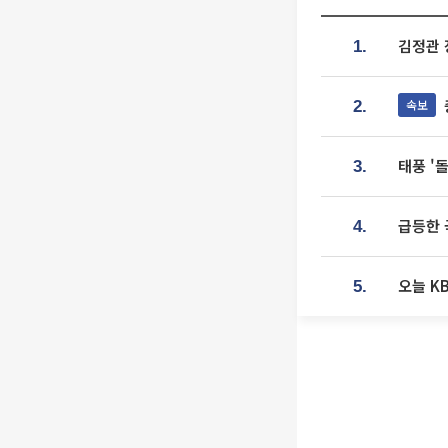
김정관 
1.
속보
2.
태풍 '
3.
급등한 
4.
오늘 K
5.