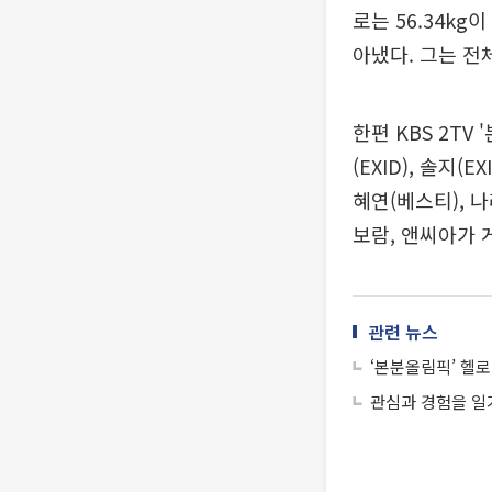
로는 56.34k
아냈다. 그는 전
한편 KBS 2TV
(EXID), 솔지(
혜연(베스티), 나
보람, 앤씨아가 
관련 뉴스
‘본분올림픽’ 헬로
관심과 경험을 일