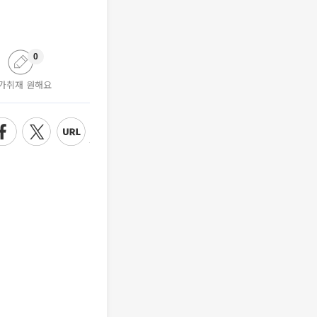
0
가취재 원해요