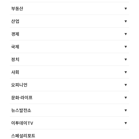
부동산
산업
경제
국제
정치
사회
오피니언
문화·라이프
뉴스발전소
이투데이TV
스페셜리포트