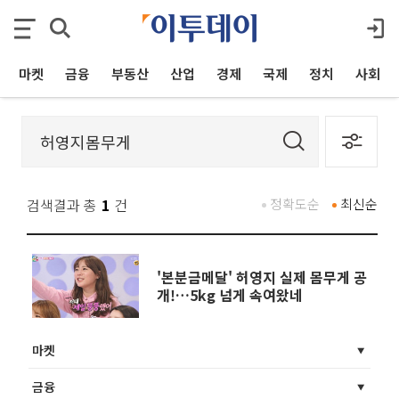
마켓
금융
부동산
산업
경제
국제
정치
사회
검색결과 총
1
건
정확도순
최신순
'본분금메달' 허영지 실제 몸무게 공
개!…5kg 넘게 속여왔네
마켓
금융