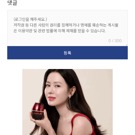
댓글
0 / 300