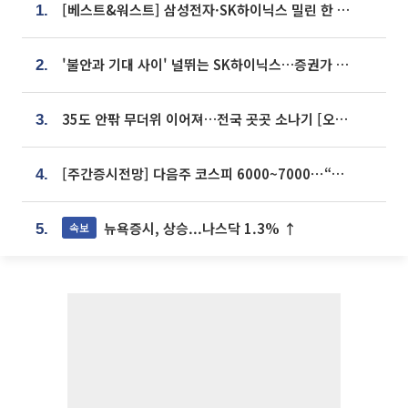
[베스트&워스트] 삼성전자·SK하이닉스 밀린 한 주…상상인증권은 85% 급등
1.
'불안과 기대 사이' 널뛰는 SK하이닉스…증권가 "HBM4·LTA 기반 펀터멘털 견고"
2.
35도 안팎 무더위 이어져…전국 곳곳 소나기 [오늘 날씨]
3.
[주간증시전망] 다음주 코스피 6000~7000⋯“外人 수급은 정책이 변수”
4.
뉴욕증시, 상승...나스닥 1.3% ↑
속보
5.