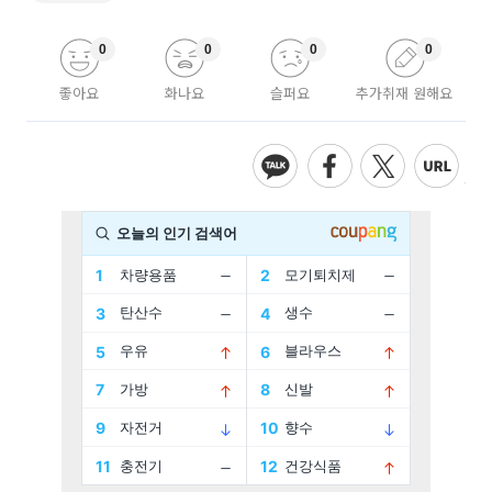
0
0
0
0
좋아요
화나요
슬퍼요
추가취재 원해요