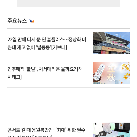
주요뉴스
22일 만에 다시 문 연 홈플러스…정상화 바
쁜데 재고 없어 ‘발동동’[가보니]
입추매직 '불발', 처서매직은 올까요? [해
시태그]
콘서트 갈 때 응원봉만?⋯'최애' 위한 필수