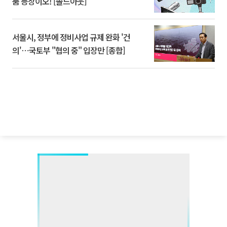
품 등장이오! [솔드아웃]
서울시, 정부에 정비사업 규제 완화 '건
의'⋯국토부 "협의 중" 입장만 [종합]