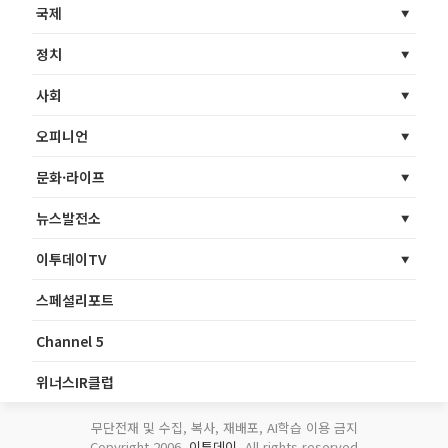
국제
정치
사회
오피니언
문화·라이프
뉴스발전소
이투데이TV
스페셜리포트
Channel 5
위너스IR클럽
무단전재 및 수집, 복사, 재배포, AI학습 이용 금지
Copyright 2006.
이투데이
. All rights reserved