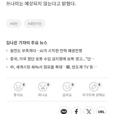
쓰나미는 예상되지 않는다고 밝혔다.
#대만
#대만지진
김나은 기자의 주요 뉴스
원전도 부족하다…AI가 시작한 전력 패권전쟁
중국, 미국 첨단 로봇 수입 금지령에 보복 경고...“단호히 대응”
中, 세계시장 40%서 점유율 확대…韓, 반도체·TV 등 4개 품목 1위
0
0
0
0
좋아요
화나요
슬퍼요
추가취재 원해요