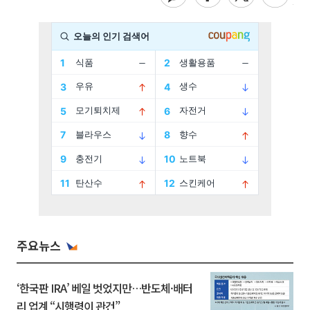
주요뉴스
‘한국판 IRA’ 베일 벗었지만…반도체·배터
리 업계 “시행령이 관건”