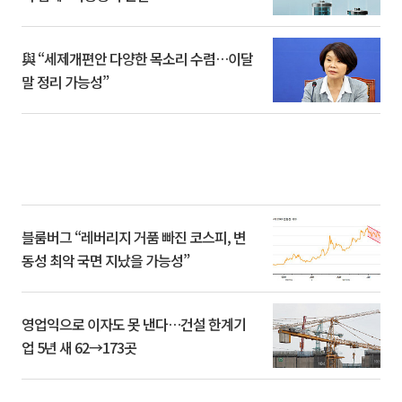
與 “세제개편안 다양한 목소리 수렴…이달
말 정리 가능성”
블룸버그 “레버리지 거품 빠진 코스피, 변
동성 최악 국면 지났을 가능성”
영업익으로 이자도 못 낸다…건설 한계기
업 5년 새 62→173곳