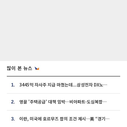
많이 본 뉴스
3445억 자사주 지급 마쳤는데...삼성전자 DX노조, 뒤늦은 '떼쓰기 집회'
1.
영끌 '주택공급' 대책 임박⋯비아파트·도심복합까지 총동원
2.
이란, 미국에 호르무즈 합의 조건 제시…美 “경기 아직 안 끝나” [종합]
3.