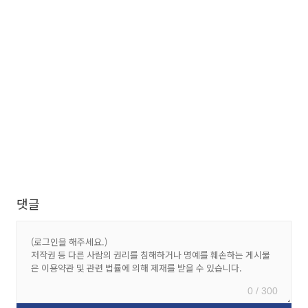
댓글
0 / 300