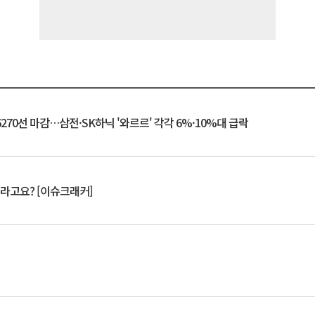
6270선 마감…삼전·SK하닉 '와르르' 각각 6%·10%대 급락
 깨라고요? [이슈크래커]