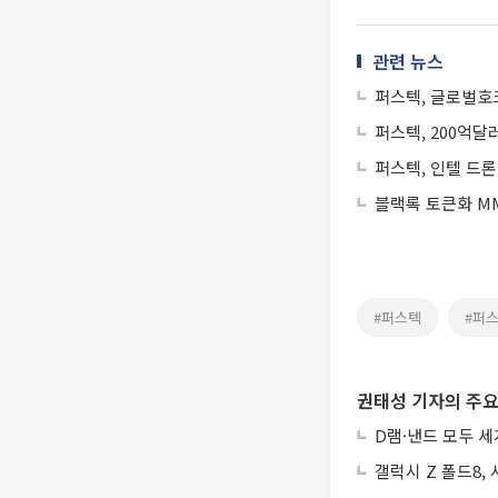
관련 뉴스
퍼스텍, 글로벌호
퍼스텍, 200억
퍼스텍, 인텔 드
블랙록 토큰화 MM
#퍼스텍
#퍼
권태성 기자의 주요
D램·낸드 모두 세
갤럭시 Z 폴드8,