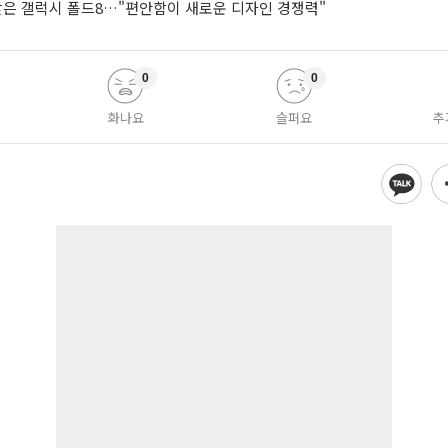
 받은 갤럭시 폴드8…"편안함이 새로운 디자인 경쟁력"
0
0
화나요
슬퍼요
추