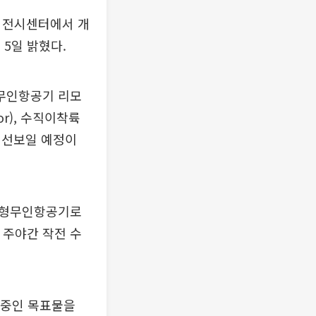
이 전시센터에서 개
고 5일 밝혔다.
무인항공기 리모
or), 수직이착륙
을 선보일 예정이
소형무인항공기로
 주야간 작전 수
 중인 목표물을