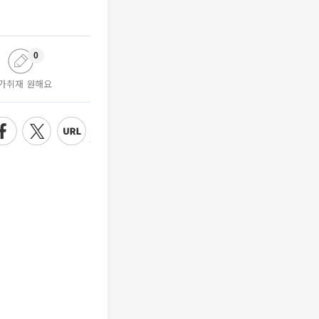
0
가취재 원해요