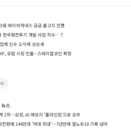
크용 와이어하네스 공급 출고식 진행
달러 한국형전투기 개발 사업 착수…↑
론업체 인수 소식에 상승세
F, 유럽 시장 진출∙∙∙스테이블코인 확장
스텍
 뉴스
계 1위…삼성, AI 메모리 '풀라인업'으로 승부
 사전판매 144만대 '역대 최대'…7년만에 갤노트10 기록 넘어