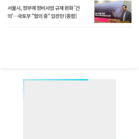
서울시, 정부에 정비사업 규제 완화 '건
의'⋯국토부 "협의 중" 입장만 [종합]