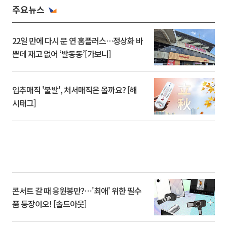
주요뉴스
22일 만에 다시 문 연 홈플러스…정상화 바
쁜데 재고 없어 ‘발동동’[가보니]
입추매직 '불발', 처서매직은 올까요? [해
시태그]
콘서트 갈 때 응원봉만?⋯'최애' 위한 필수
품 등장이오! [솔드아웃]