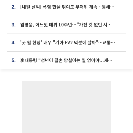
[내일 날씨] 폭염 한풀 꺾여도 무더위 계속⋯동해안 이틀 연속 비
2.
임영웅, 어느덧 데뷔 10주년⋯"가진 것 없던 시절, 내 앞엔 20명의 팬뿐"
3.
'굿 윌 헌팅' 배우 "기아 EV2 덕분에 살아"…교통사고 후 안전성 극찬
4.
李대통령 “청년이 결혼 망설이는 일 없어야...제도상 불이익 조사”
5.