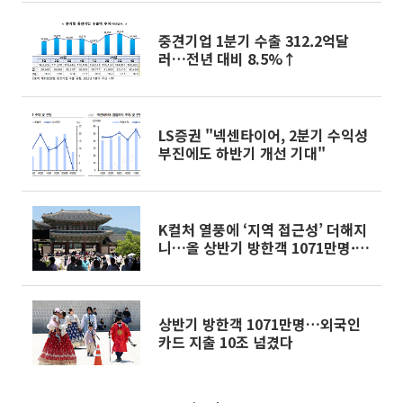
중견기업 1분기 수출 312.2억달
러…전년 대비 8.5%↑
LS증권 "넥센타이어, 2분기 수익성
부진에도 하반기 개선 기대"
K컬처 열풍에 ‘지역 접근성’ 더해지
니…올 상반기 방한객 1071만명·카
드 지출 10조 돌파[종합]
상반기 방한객 1071만명…외국인
카드 지출 10조 넘겼다