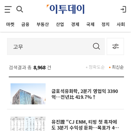
마켓
금융
부동산
산업
경제
국제
정치
사회
검색결과 총
8,968
건
정확도순
최신순
금호석유화학, 2분기 영업익 3390
억…전년比 419.7%↑
유진證 “CJ ENM, 티빙 첫 흑자에
도 3분기 수익성 둔화…목표가 4만