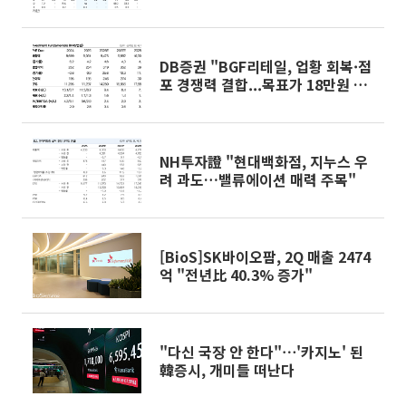
8000원”
DB증권 "BGF리테일, 업황 회복·점
포 경쟁력 결합...목표가 18만원 상
향"
NH투자證 "현대백화점, 지누스 우
려 과도…밸류에이션 매력 주목"
[BioS]SK바이오팜, 2Q 매출 2474
억 "전년比 40.3% 증가"
"다신 국장 안 한다"⋯'카지노' 된
韓증시, 개미들 떠난다