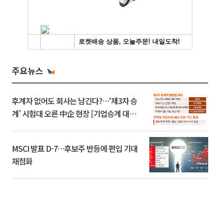
주요뉴스
후계자 없어도 회사는 남긴다?…‘제3자 승
계’ 시험대 오른 中企 현장 [기업승계 대전
환]
MSCI 발표 D-7…후보주 반등에 편입 기대
재점화