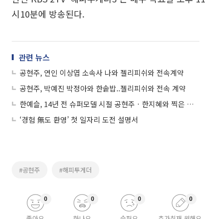
시10분에 방송된다.
관련 뉴스
공현주, 연인 이상엽 소속사 나와 젤리피쉬와 전속계약
공현주, 박예진 박정아와 한솥밥..젤리피쉬와 전속 계약
한예슬, 14년 전 슈퍼모델 시절 공현주ㆍ한지혜와 찍은 사진 재조명 ‘사뭇 다른 이미지’
‘경험 無도 환영’ 첫 일자리 도전 설명서
#공현주
#해피투게더
0
0
0
0
좋아요
화나요
슬퍼요
추가취재 원해요