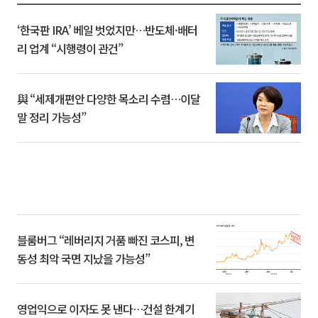
‘한국판 IRA’ 베일 벗었지만…반도체·배터
리 업계 “시행령이 관건”
與 “세제개편안 다양한 목소리 수렴…이달
말 정리 가능성”
블룸버그 “레버리지 거품 빠진 코스피, 변
동성 최악 국면 지났을 가능성”
영업익으로 이자도 못 낸다…건설 한계기