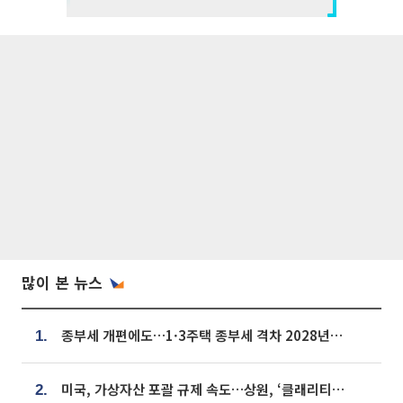
많이 본 뉴스
종부세 개편에도…1·3주택 종부세 격차 2028년부터 확대
1.
미국, 가상자산 포괄 규제 속도…상원, ‘클래리티법’ 9월 절차투표 추진
2.