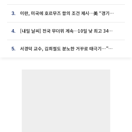
이란, 미국에 호르무즈 합의 조건 제시…美 “경기 아직 안 끝나” [종합]
3.
[내일 날씨] 전국 무더위 계속…10일 낮 최고 34도 육박
4.
서경덕 교수, 김희철도 분노한 거꾸로 태극기⋯"엉터리는 아냐, 아쉬울 뿐"
5.