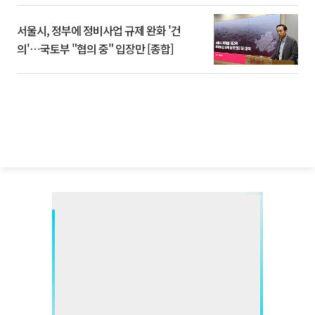
서울시, 정부에 정비사업 규제 완화 '건
의'⋯국토부 "협의 중" 입장만 [종합]