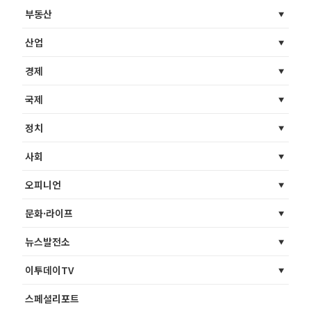
부동산
산업
경제
국제
정치
사회
오피니언
문화·라이프
뉴스발전소
이투데이TV
스페셜리포트