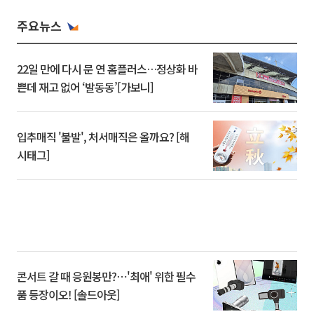
주요뉴스
22일 만에 다시 문 연 홈플러스…정상화 바
쁜데 재고 없어 ‘발동동’[가보니]
입추매직 '불발', 처서매직은 올까요? [해
시태그]
콘서트 갈 때 응원봉만?⋯'최애' 위한 필수
품 등장이오! [솔드아웃]