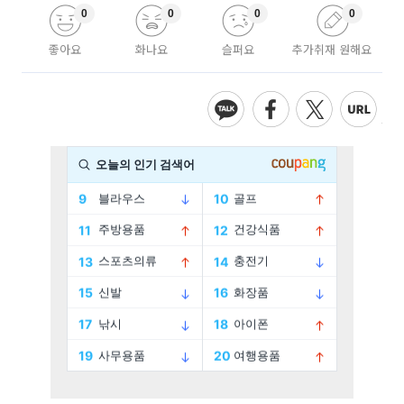
0
0
0
0
좋아요
화나요
슬퍼요
추가취재 원해요