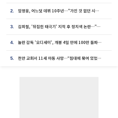
임영웅, 어느덧 데뷔 10주년⋯"가진 것 없던 시절, 내 앞엔 20명의 팬뿐"
2.
김희철, '뒤집힌 태극기' 지적 후 정치색 논란…"좌우 떠나 우리나라 국기"
3.
놀란 감독 '오디세이', 개봉 4일 만에 100만 돌파⋯'왕사남' 보다 빠르다
4.
천안 교회서 11세 아동 사망…“침대에 묶여 있었다” 진술 확보
5.