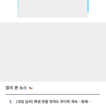
많이 본 뉴스
[내일 날씨] 폭염 한풀 꺾여도 무더위 계속⋯동해안 이틀 연속 비
1.