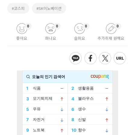
#코스피
#SK이노베이션
0
0
0
0
좋아요
화나요
슬퍼요
추가취재 원해요