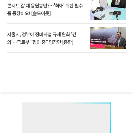
콘서트 갈 때 응원봉만?⋯'최애' 위한 필수
품 등장이오! [솔드아웃]
서울시, 정부에 정비사업 규제 완화 '건
의'⋯국토부 "협의 중" 입장만 [종합]