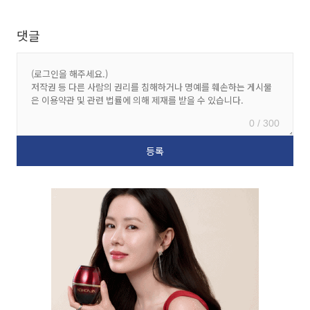
댓글
0 / 300