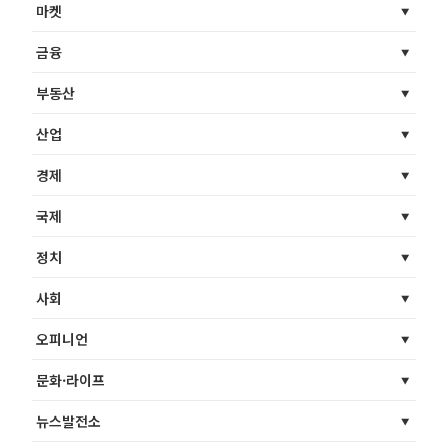
마켓
금융
부동산
산업
경제
국제
정치
사회
오피니언
문화·라이프
뉴스발전소