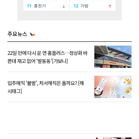
주요뉴스
22일 만에 다시 문 연 홈플러스…정상화 바
쁜데 재고 없어 ‘발동동’[가보니]
입추매직 '불발', 처서매직은 올까요? [해
시태그]