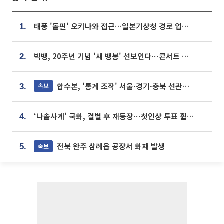
태풍 '돌핀' 오키나와 접근…일본기상청 경로 업데이트
1.
빅뱅, 20주년 기념 '새 뱅봉' 선보인다⋯콘서트 앞두고 팝업 개최
2.
합수본, '통계 조작' 서울·경기·충북 선관위 등 추가 압수수색
속보
3.
‘나솔사계’ 국화, 결별 후 재등장⋯첫인상 투표 휩쓸고 ‘인기녀’ 등극
4.
전북 완주 삼례읍 공장서 화재 발생
속보
5.