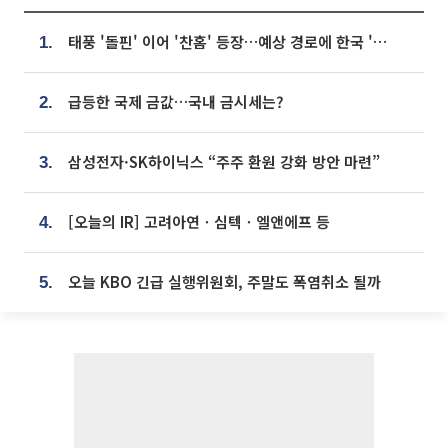
태풍 '돌핀' 이어 '찬홈' 등장…예상 경로에 한국 '한숨'
1.
급등한 국제 금값…국내 금시세는?
2.
삼성전자·SK하이닉스 “주주 환원 강화 방안 마련”
3.
[오늘의 IR] 고려아연ㆍ심텍ㆍ엘앤에프 등
4.
오늘 KBO 긴급 실행위원회, 주말도 폭염취소 될까
5.