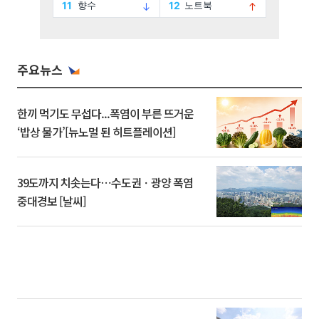
주요뉴스
한끼 먹기도 무섭다...폭염이 부른 뜨거운
‘밥상 물가’[뉴노멀 된 히트플레이션]
39도까지 치솟는다⋯수도권ㆍ광양 폭염
중대경보 [날씨]