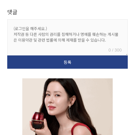
댓글
0 / 300