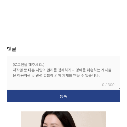
댓글
0 / 300