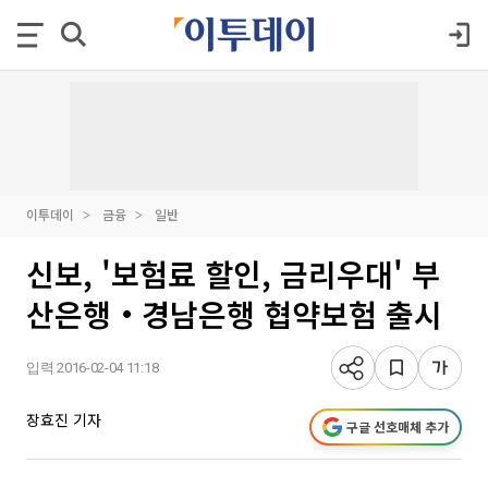
이투데이
금융
일반
신보, '보험료 할인, 금리우대' 부
산은행‧경남은행 협약보험 출시
입력 2016-02-04 11:18
장효진 기자
구글 선호매체 추가