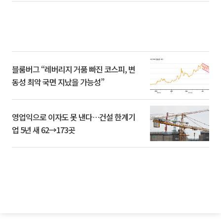
블룸버그 “레버리지 거품 빠진 코스피, 변
동성 최악 국면 지났을 가능성”
영업익으로 이자도 못 낸다…건설 한계기
업 5년 새 62→173곳