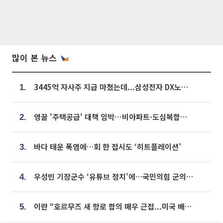
많이 본 뉴스
3445억 자사주 지급 마쳤는데...삼성전자 DX노조, 뒤늦은 '떼쓰기 집회'
1.
영끌 '주택공급' 대책 임박⋯비아파트·도심복합까지 총동원
2.
바다 태운 폭염에…회 한 접시도 ‘히트플레이션’
3.
우성빈 기장군수 ‘유튜브 정치’에…국민의힘 군의원들 집단 반발
4.
이란 “호르무즈 새 항로 합의 매우 근접...미국 배상 먼저”
5.