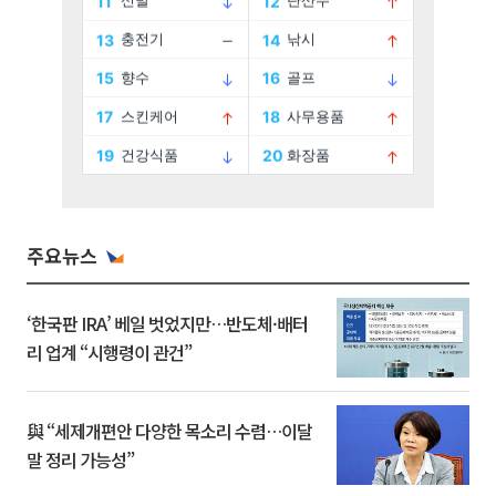
주요뉴스
‘한국판 IRA’ 베일 벗었지만…반도체·배터
리 업계 “시행령이 관건”
與 “세제개편안 다양한 목소리 수렴…이달
말 정리 가능성”