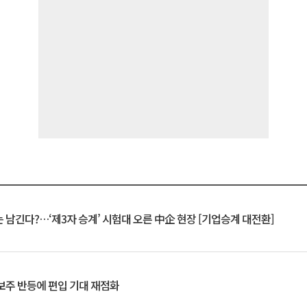
 남긴다?…‘제3자 승계’ 시험대 오른 中企 현장 [기업승계 대전환]
후보주 반등에 편입 기대 재점화