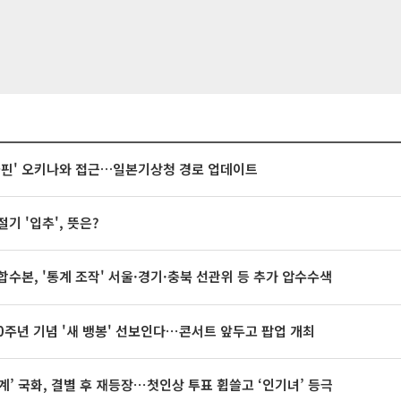
돌핀' 오키나와 접근…일본기상청 경로 업데이트
절기 '입추', 뜻은?
합수본, '통계 조작' 서울·경기·충북 선관위 등 추가 압수수색
20주년 기념 '새 뱅봉' 선보인다⋯콘서트 앞두고 팝업 개최
계’ 국화, 결별 후 재등장⋯첫인상 투표 휩쓸고 ‘인기녀’ 등극