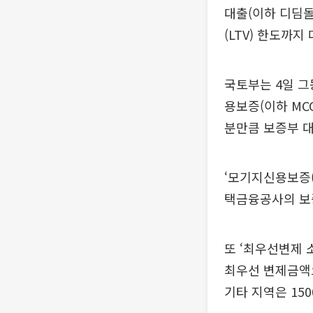
대출(이하 디딤
(LTV) 한도까지
국토부는 4일 
용보증(이하 MCG
분만큼 보증부 대
‘모기지신용보증
택금융공사의 보
또 ‘최우선변제
최우선 변제금액으
기타 지역은 15