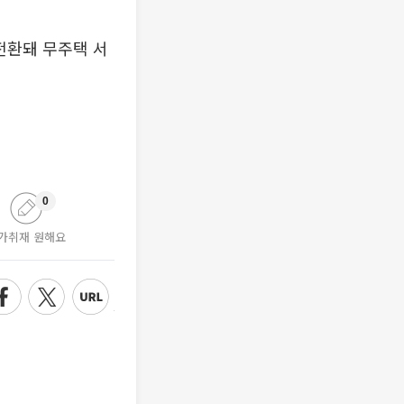
전환돼 무주택 서
0
가취재 원해요