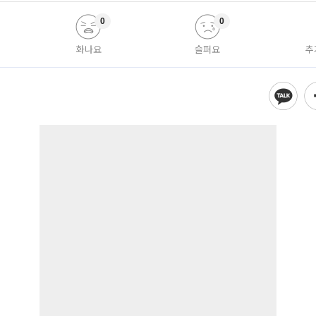
0
0
화나요
슬퍼요
추