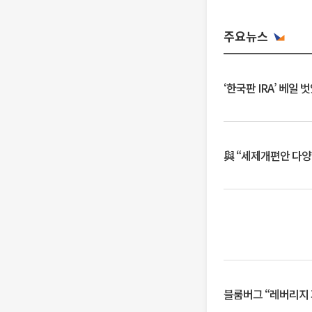
주요뉴스
‘한국판 IRA’ 베
與 “세제개편안 다양
블룸버그 “레버리지 