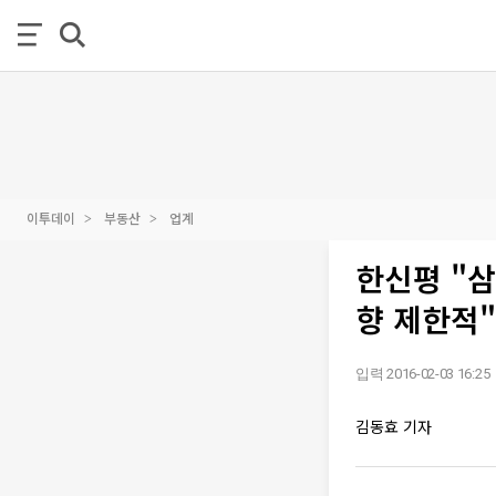
이투데이
부동산
업계
한신평 "
향 제한적"
입력 2016-02-03 16:25
김동효 기자