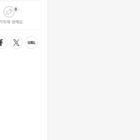
0
가취재 원해요