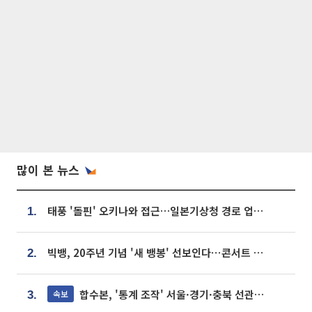
많이 본 뉴스
태풍 '돌핀' 오키나와 접근…일본기상청 경로 업데이트
1.
빅뱅, 20주년 기념 '새 뱅봉' 선보인다⋯콘서트 앞두고 팝업 개최
2.
합수본, '통계 조작' 서울·경기·충북 선관위 등 추가 압수수색
속보
3.