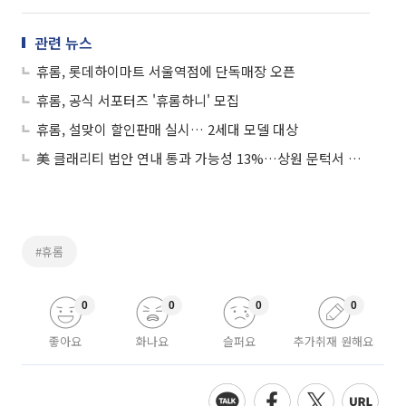
관련 뉴스
휴롬, 롯데하이마트 서울역점에 단독매장 오픈
휴롬, 공식 서포터즈 '휴롬하니' 모집
휴롬, 설맞이 할인판매 실시… 2세대 모델 대상
美 클래리티 법안 연내 통과 가능성 13%…상원 문턱서 제동
#휴롬
0
0
0
0
좋아요
화나요
슬퍼요
추가취재 원해요