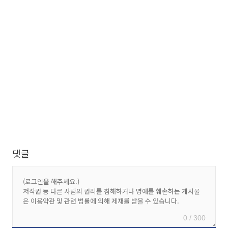
댓글
0 / 300