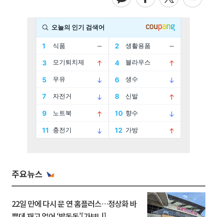
주요뉴스
22일 만에 다시 문 연 홈플러스…정상화 바
쁜데 재고 없어 ‘발동동’[가보니]