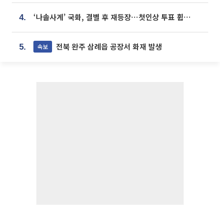
‘나솔사계’ 국화, 결별 후 재등장⋯첫인상 투표 휩쓸고 ‘인기녀’ 등극
4.
전북 완주 삼례읍 공장서 화재 발생
속보
5.