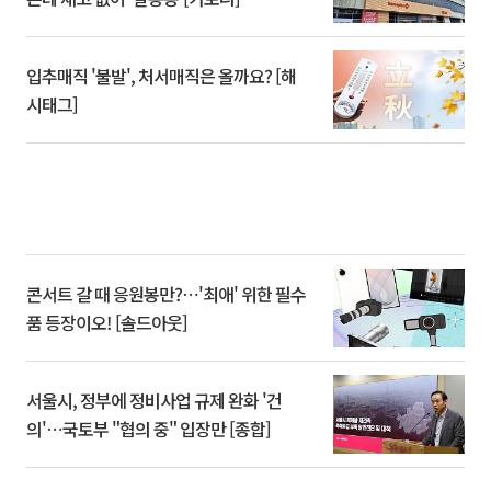
입추매직 '불발', 처서매직은 올까요? [해
시태그]
콘서트 갈 때 응원봉만?⋯'최애' 위한 필수
품 등장이오! [솔드아웃]
서울시, 정부에 정비사업 규제 완화 '건
의'⋯국토부 "협의 중" 입장만 [종합]