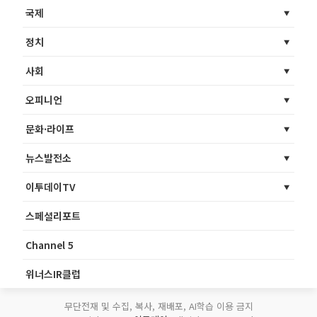
국제
정치
사회
오피니언
문화·라이프
뉴스발전소
이투데이TV
스페셜리포트
Channel 5
위너스IR클럽
무단전재 및 수집, 복사, 재배포, AI학습 이용 금지