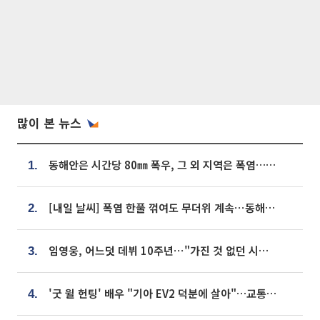
많이 본 뉴스
동해안은 시간당 80㎜ 폭우, 그 외 지역은 폭염…‘극과 극 날씨’
1.
[내일 날씨] 폭염 한풀 꺾여도 무더위 계속⋯동해안 이틀 연속 비
2.
임영웅, 어느덧 데뷔 10주년⋯"가진 것 없던 시절, 내 앞엔 20명의 팬뿐"
3.
'굿 윌 헌팅' 배우 "기아 EV2 덕분에 살아"…교통사고 후 안전성 극찬
4.