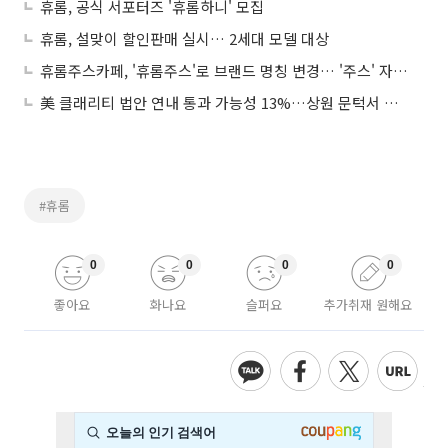
휴롬, 공식 서포터즈 '휴롬하니' 모집
휴롬, 설맞이 할인판매 실시… 2세대 모델 대상
휴롬주스카페, '휴롬주스'로 브랜드 명칭 변경… '주스' 자체에 집중
美 클래리티 법안 연내 통과 가능성 13%…상원 문턱서 제동
#휴롬
0
0
0
0
좋아요
화나요
슬퍼요
추가취재 원해요