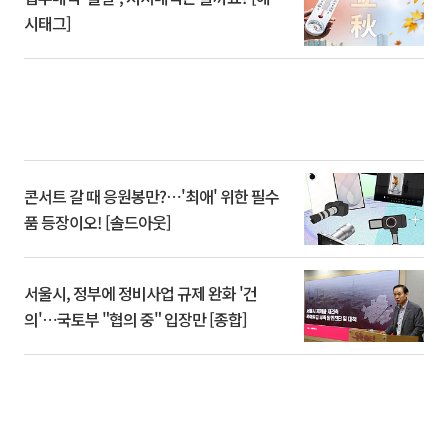
시태그]
콘서트 갈 때 응원봉만?⋯'최애' 위한 필수
품 등장이오! [솔드아웃]
서울시, 정부에 정비사업 규제 완화 '건
의'⋯국토부 "협의 중" 입장만 [종합]