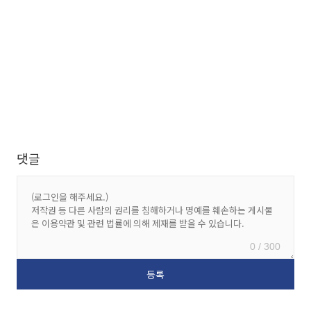
댓글
0 / 300