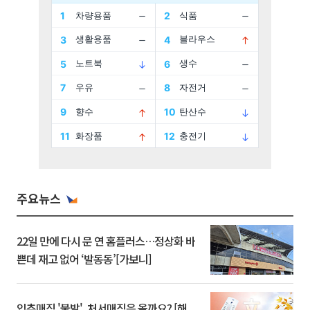
주요뉴스
22일 만에 다시 문 연 홈플러스…정상화 바
쁜데 재고 없어 ‘발동동’[가보니]
입추매직 '불발', 처서매직은 올까요? [해