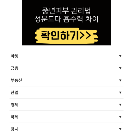
마켓
금융
부동산
산업
경제
국제
정치