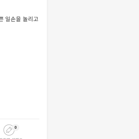
쁜 일손을 놀리고
0