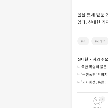
설을 엿새 앞둔 
있다. 신태현 기자 
#떡
#가래떡
신태현 기자의 주요
극한 폭염의 붉은
'극한폭염' 막바지
'기사회생, 홈플러
0