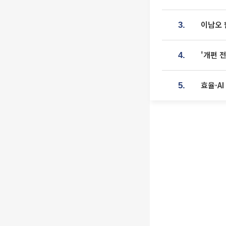
이남오 
3.
'개편 
4.
효율·A
5.