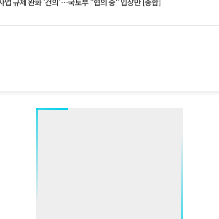
업 규제 완화 '건의'⋯국토부 "협의 중" 입장만 [종합]