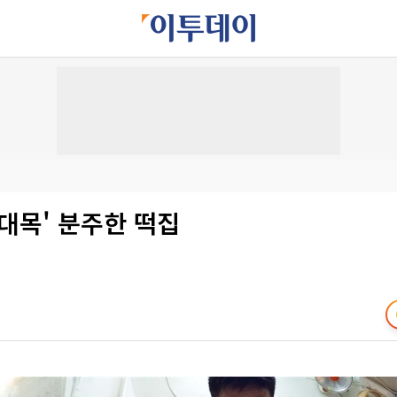
설 대목' 분주한 떡집