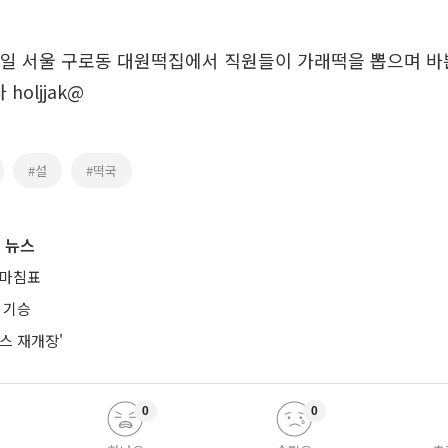
2일 서울 구로동 대원떡집에서 직원들이 가래떡을 뽑으며 바
holjjak@
#설
#떡국
 뉴스
 마침표
 기승
스 재개장'
0
0