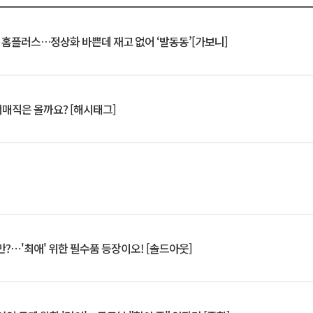
연 홈플러스…정상화 바쁜데 재고 없어 ‘발동동’[가보니]
서매직은 올까요? [해시태그]
?⋯'최애' 위한 필수품 등장이오! [솔드아웃]