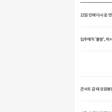
22일 만에 다시 문 
입추매직 '불발', 처
콘서트 갈 때 응원봉만