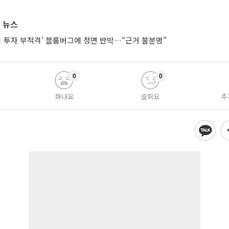
 뉴스
시 투자 부적격’ 블룸버그에 정면 반박…“근거 불분명”
0
0
화나요
슬퍼요
추