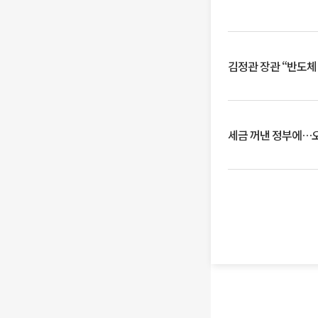
김정관 장관 “반도체
세금 꺼낸 정부에…오