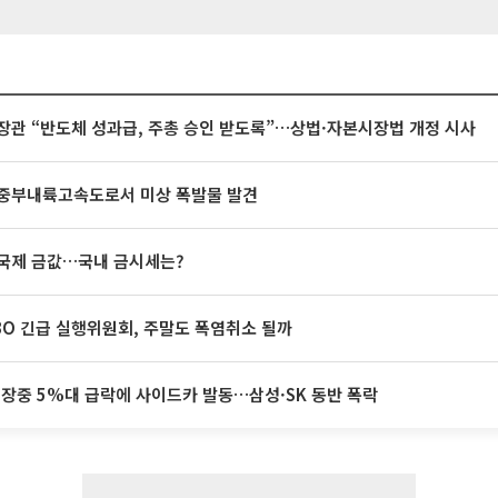
장관 “반도체 성과급, 주총 승인 받도록”…상법·자본시장법 개정 시사
중부내륙고속도로서 미상 폭발물 발견
국제 금값…국내 금시세는?
BO 긴급 실행위원회, 주말도 폭염취소 될까
 장중 5%대 급락에 사이드카 발동…삼성·SK 동반 폭락