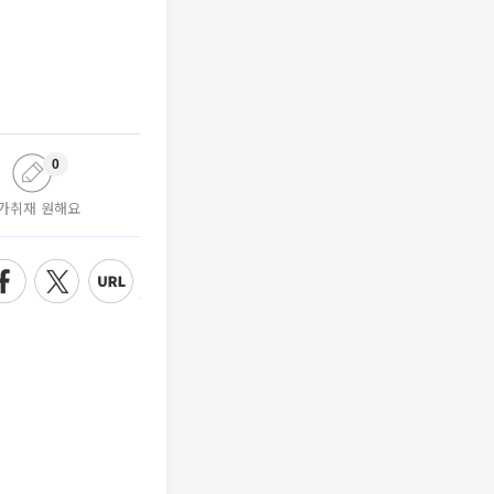
0
가취재 원해요