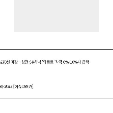
6270선 마감…삼전·SK하닉 '와르르' 각각 6%·10%대 급락
 깨라고요? [이슈크래커]