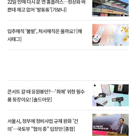
22일 만에 다시 문 연 홈플러스…정상화 바
쁜데 재고 없어 ‘발동동’[가보니]
입추매직 '불발', 처서매직은 올까요? [해
시태그]
콘서트 갈 때 응원봉만?⋯'최애' 위한 필수
품 등장이오! [솔드아웃]
서울시, 정부에 정비사업 규제 완화 '건
의'⋯국토부 "협의 중" 입장만 [종합]