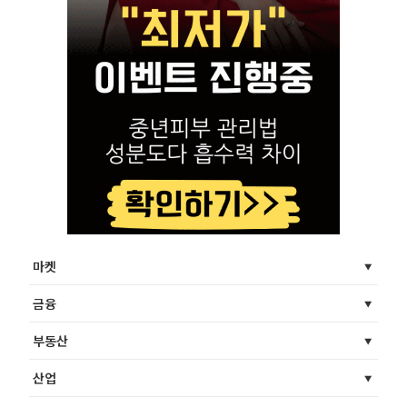
마켓
금융
부동산
산업