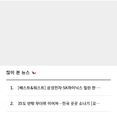
많이 본 뉴스
[베스트&워스트] 삼성전자·SK하이닉스 밀린 한 주…상상인증권은 85% 급등
1.
35도 안팎 무더위 이어져…전국 곳곳 소나기 [오늘 날씨]
2.