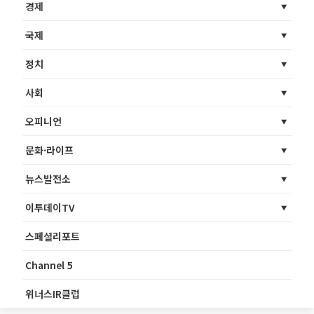
경제
국제
정치
사회
오피니언
문화·라이프
뉴스발전소
이투데이TV
스페셜리포트
Channel 5
위너스IR클럽