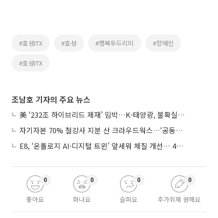
#효성ITX
#효성
#행복두드리미
#장애인
#효성ITX
조남호 기자의 주요 뉴스
美 ‘232조 하이브리드 제재’ 임박…K-태양광, 불확실성 털고 날개 다나
자기자본 70% 철강사 지분 산 크라우드웍스…‘공동경영’으로 AI 시너지 낼까
E8, ‘온톨로지 AI·디지털 트윈’ 앞세워 체질 개선… 4분기 흑자전환 총력
0
0
0
0
좋아요
화나요
슬퍼요
추가취재 원해요