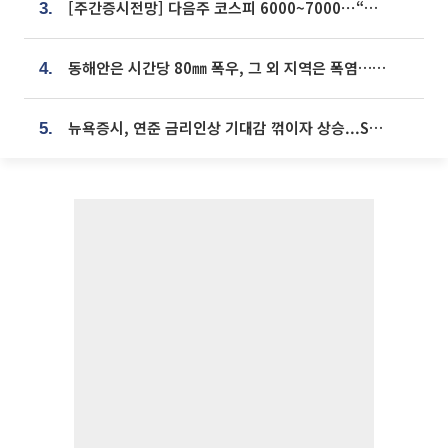
[주간증시전망] 다음주 코스피 6000~7000⋯“外人 수급은 정책이 변수”
3.
동해안은 시간당 80㎜ 폭우, 그 외 지역은 폭염…‘극과 극 날씨’
4.
뉴욕증시, 연준 금리인상 기대감 꺾이자 상승...S&P500 사상 최고치 [종합]
5.