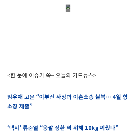
<한 눈에 이슈가 쏙~ 오늘의 카드뉴스>
임우재 고문 “이부진 사장과 이혼소송 불복… 4일 항
소장 제출”
‘택시’ 류준열 “응팔 정환 역 위해 10kg 찌웠다”