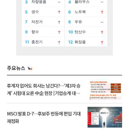
주요뉴스
후계자 없어도 회사는 남긴다?…‘제3자 승
계’ 시험대 오른 中企 현장 [기업승계 대전
환]
MSCI 발표 D-7…후보주 반등에 편입 기대
재점화