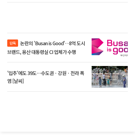
논란의 'Busan is Good'…8억 도시
단독
브랜드, 용산 대통령실 CI 업체가 수행
'입추'에도 39도⋯수도권ㆍ강원ㆍ전라 폭
염 [날씨]