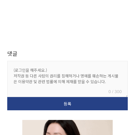
댓글
0 / 300