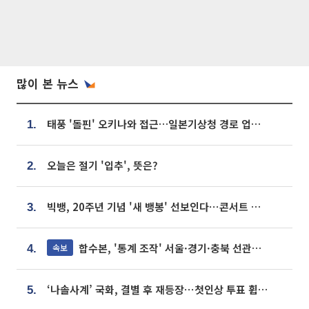
많이 본 뉴스
태풍 '돌핀' 오키나와 접근…일본기상청 경로 업데이트
1.
오늘은 절기 '입추', 뜻은?
2.
빅뱅, 20주년 기념 '새 뱅봉' 선보인다⋯콘서트 앞두고 팝업 개최
3.
합수본, '통계 조작' 서울·경기·충북 선관위 등 추가 압수수색
속보
4.
‘나솔사계’ 국화, 결별 후 재등장⋯첫인상 투표 휩쓸고 ‘인기녀’ 등극
5.