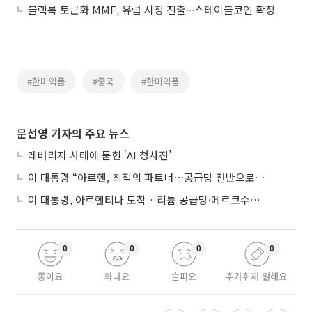
블랙록 토큰화 MMF, 유럽 시장 진출∙∙∙스테이블코인 확장
#한미약품
#중국
#한미약품
문선영 기자의 주요 뉴스
레버리지 사태에 묻힌 ‘AI 청사진’
이 대통령 “아르헨, 최적의 파트너⋯공급망 전반으로 확대”
이 대통령, 아르헨티나 도착…리튬 공급망·메르코수르 협력 논의
0
0
0
0
좋아요
화나요
슬퍼요
추가취재 원해요