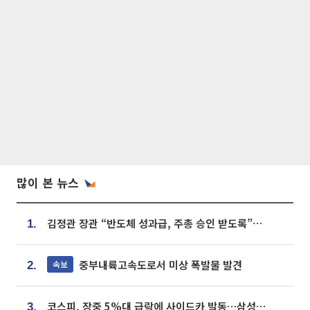
많이 본 뉴스
김정관 장관 “반도체 성과급, 주총 승인 받도록”…상법·자본시장법 개정 시사
1.
중부내륙고속도로서 미상 폭발물 발견
속보
2.
코스피, 장중 5%대 급락에 사이드카 발동…삼성·SK 동반 폭락
3.