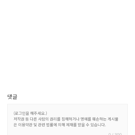
댓글
0 / 300