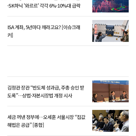
·SK하닉 '와르르' 각각 6%·10%대 급락
ISA 계좌, 5년마다 깨라고요? [이슈크래
커]
김정관 장관 “반도체 성과급, 주총 승인 받
도록”…상법·자본시장법 개정 시사
세금 꺼낸 정부에…오세훈 서울시장 “집값
해법은 공급” [종합]