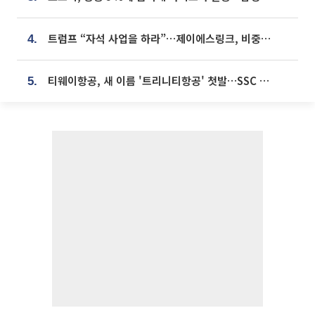
트럼프 “자석 사업을 하라”…제이에스링크, 비중국 영구자석 공급망 구축 속도
4.
티웨이항공, 새 이름 '트리니티항공' 첫발…SSC 전략 본격화
5.