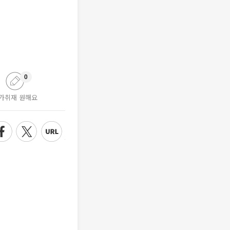
0
가취재 원해요