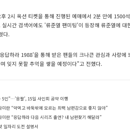
오후 2시 옥션 티켓을 통해 진행된 예매에서 2분 만에 1500
 실시간 검색어에도 '류준열 팬미팅'이 등장해 류준열에 대
혔다.
'응답하라 1988'을 통해 받은 팬들의 크나큰 관심과 사랑에
며 잊지 못할 추억을 쌓을 예정이다"고 전했다.
 5인"…'응팔', 15일 사인회 공약 이행
’ 라미란 “약먹고 바둑밖에 모르는 최택 남편감으로 좋지 않아”
’ 라미란 “응답하라 다음 시리즈 출연? 내 남편찾기 해달라”
 첫 일자리 도전 설명서