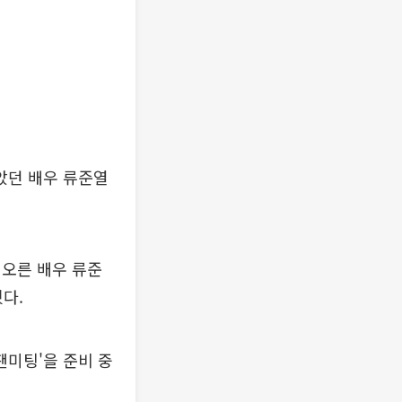
맡았던 배우 류준열
 오른 배우 류준
혔다.
팬미팅'을 준비 중