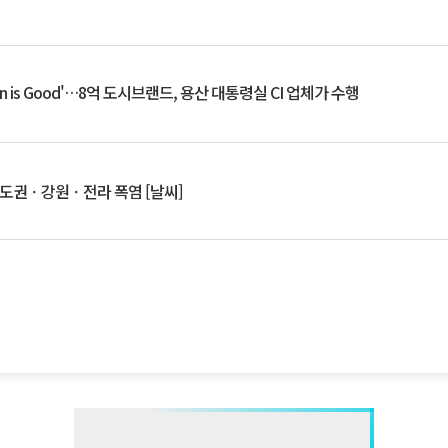
an is Good'…8억 도시브랜드, 용산 대통령실 CI 업체가 수행
수도권ㆍ강원ㆍ전라 폭염 [날씨]