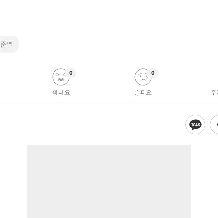
류준열
0
0
화나요
슬퍼요
추