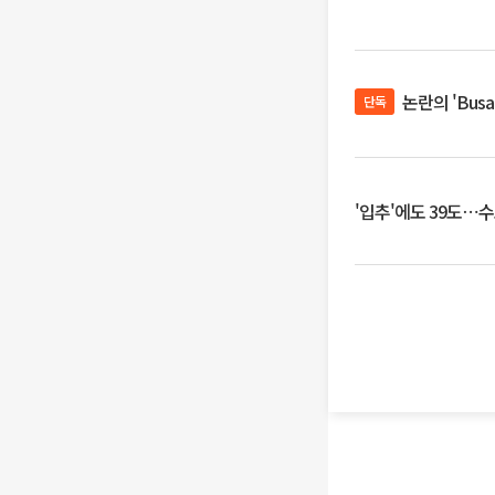
논란의 'Bus
단독
'입추'에도 39도⋯