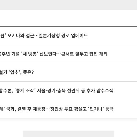
돌핀' 오키나와 접근…일본기상청 경로 업데이트
20주년 기념 '새 뱅봉' 선보인다⋯콘서트 앞두고 팝업 개최
절기 '입추', 뜻은?
합수본, '통계 조작' 서울·경기·충북 선관위 등 추가 압수수색
계’ 국화, 결별 후 재등장⋯첫인상 투표 휩쓸고 ‘인기녀’ 등극