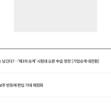
 남긴다?…‘제3자 승계’ 시험대 오른 中企 현장 [기업승계 대전환]
후보주 반등에 편입 기대 재점화