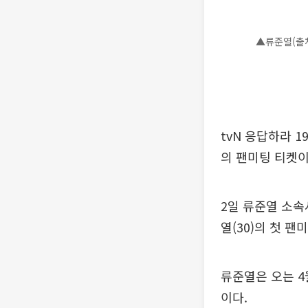
▲류준열(출
tvN 응답하라 
의 팬미팅 티켓이
2일 류준열 소속
열(30)의 첫 팬
류준열은 오는 4
이다.