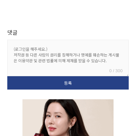
댓글
0 / 300