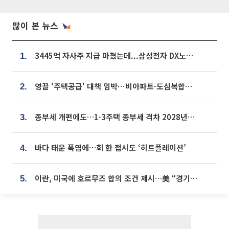
많이 본 뉴스
3445억 자사주 지급 마쳤는데...삼성전자 DX노조, 뒤늦은 '떼쓰기 집회'
1.
영끌 '주택공급' 대책 임박⋯비아파트·도심복합까지 총동원
2.
종부세 개편에도…1·3주택 종부세 격차 2028년부터 확대
3.
바다 태운 폭염에…회 한 접시도 ‘히트플레이션’
4.
이란, 미국에 호르무즈 합의 조건 제시…美 “경기 아직 안 끝나” [종합]
5.