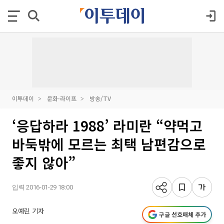
이투데이
문화·라이프
방송/TV
‘응답하라 1988’ 라미란 “약먹고
바둑밖에 모르는 최택 남편감으로
좋지 않아”
입력 2016-01-29 18:00
오예린 기자
구글 선호매체 추가