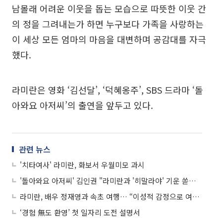
남몰래 어려운 이웃을 돕는 모습으로 따뜻한 이웃 간
의 정을 그려내는가 하면 누구보다 가족을 사랑하는
이 세상 모든 엄마의 마음을 대변하며 공감대를 자극
했다.
라미란은 영화 ‘김선달’, ‘덕혜옹주’, SBS 드라마 ‘돌
아와요 아저씨’의 출연을 앞두고 있다.
관련 뉴스
'치타여사' 라미란, 화보서 우월미모 과시
'돌아와요 아저씨' 김인권 "라미란과 '히말라야' 기운 쏟겠다"
라미란, 배우 정재영과 속초 여행… “이성적 감정으로 여행갔나?”
‘경험 無도 환영’ 첫 일자리 도전 설명서