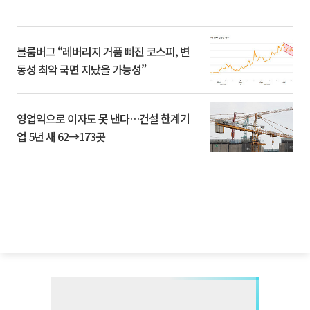
블룸버그 “레버리지 거품 빠진 코스피, 변
동성 최악 국면 지났을 가능성”
영업익으로 이자도 못 낸다…건설 한계기
업 5년 새 62→173곳