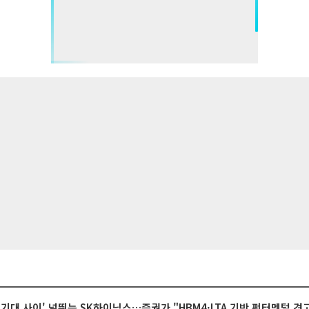
 기대 사이' 널뛰는 SK하이닉스…증권가 "HBM4·LTA 기반 펀터멘털 견