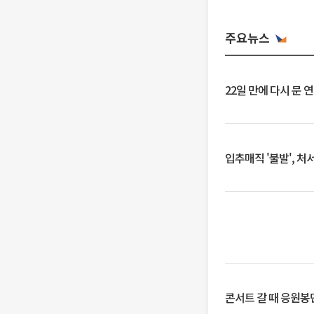
주요뉴스
22일 만에 다시 문 
입추매직 '불발', 처
콘서트 갈 때 응원봉만