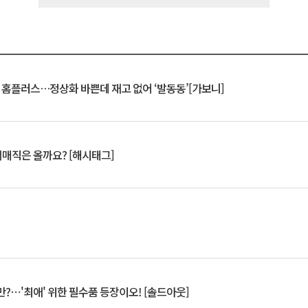
연 홈플러스…정상화 바쁜데 재고 없어 ‘발동동’[가보니]
서매직은 올까요? [해시태그]
?⋯'최애' 위한 필수품 등장이오! [솔드아웃]