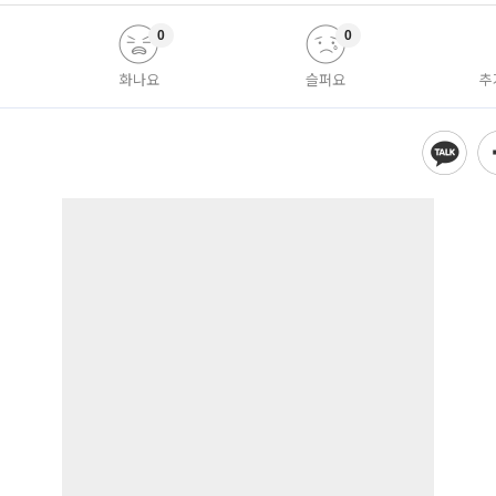
0
0
화나요
슬퍼요
추