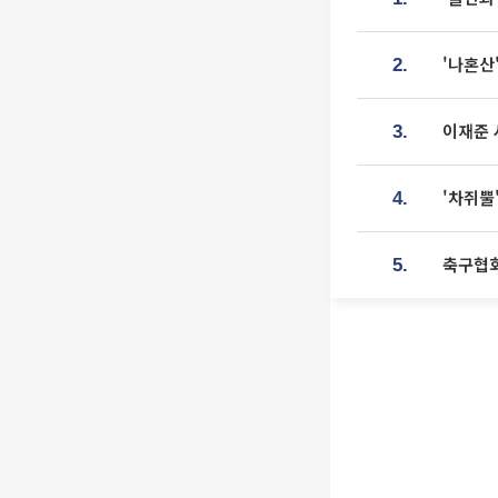
'나혼산
2.
이재준 
3.
'차쥐뿔
4.
축구협회
5.