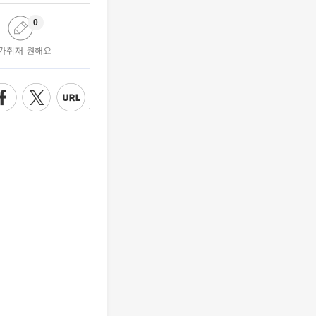
0
가취재 원해요