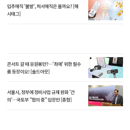
입추매직 '불발', 처서매직은 올까요? [해
시태그]
콘서트 갈 때 응원봉만?⋯'최애' 위한 필수
품 등장이오! [솔드아웃]
서울시, 정부에 정비사업 규제 완화 '건
의'⋯국토부 "협의 중" 입장만 [종합]