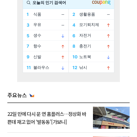
주요뉴스
22일 만에 다시 문 연 홈플러스…정상화 바
쁜데 재고 없어 ‘발동동’[가보니]