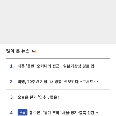
많이 본 뉴스
태풍 '돌핀' 오키나와 접근…일본기상청 경로 업데이트
1.
빅뱅, 20주년 기념 '새 뱅봉' 선보인다⋯콘서트 앞두고 팝업 개최
2.
오늘은 절기 '입추', 뜻은?
3.
합수본, '통계 조작' 서울·경기·충북 선관위 등 추가 압수수색
속보
4.