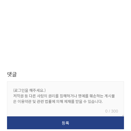
댓글
0 / 300