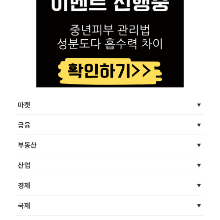
마켓
금융
부동산
산업
경제
국제