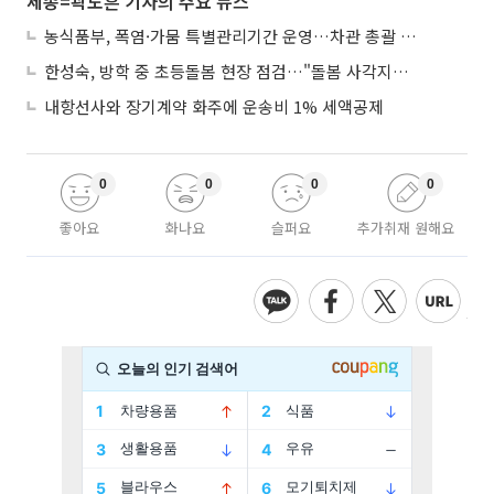
세종=곽도흔 기자의 주요 뉴스
농식품부, 폭염·가뭄 특별관리기간 운영…차관 총괄 대응체계 격상
한성숙, 방학 중 초등돌봄 현장 점검…"돌봄 사각지대 없애야"
내항선사와 장기계약 화주에 운송비 1% 세액공제
0
0
0
0
좋아요
화나요
슬퍼요
추가취재 원해요