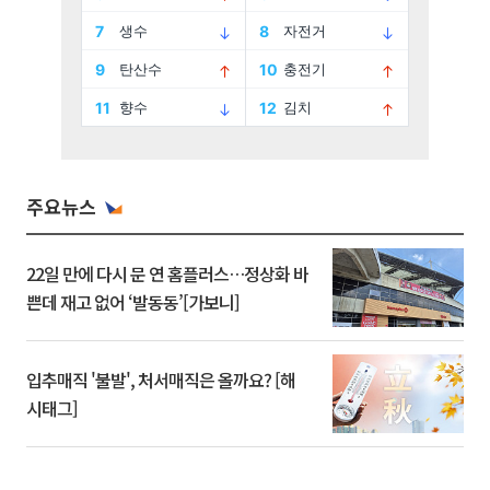
주요뉴스
22일 만에 다시 문 연 홈플러스…정상화 바
쁜데 재고 없어 ‘발동동’[가보니]
입추매직 '불발', 처서매직은 올까요? [해
시태그]