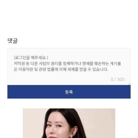
댓글
0 / 300