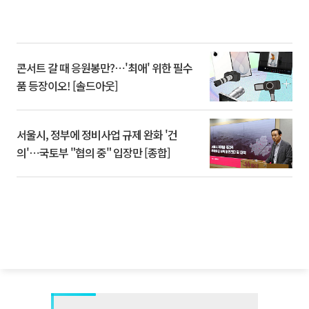
콘서트 갈 때 응원봉만?⋯'최애' 위한 필수
품 등장이오! [솔드아웃]
서울시, 정부에 정비사업 규제 완화 '건
의'⋯국토부 "협의 중" 입장만 [종합]