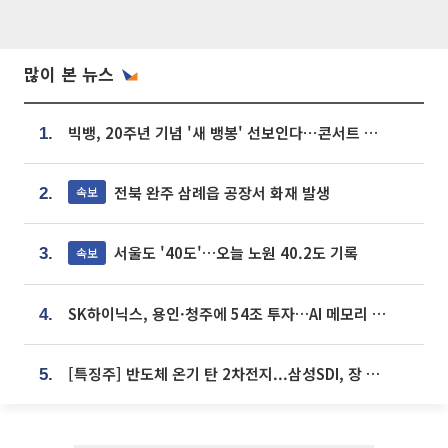
많이 본 뉴스
빅뱅, 20주년 기념 '새 뱅봉' 선보인다⋯콘서트 앞두고 팝업 개최
1.
전북 완주 삼례읍 공장서 화재 발생
속보
2.
서울도 '40도'…오늘 노원 40.2도 기록
속보
3.
SK하이닉스, 용인·청주에 54조 투자…AI 메모리 생산기지 키운다
4.
[특징주] 반도체 온기 탄 2차전지...삼성SDI, 장 초반 7% 넘게 껑충
5.