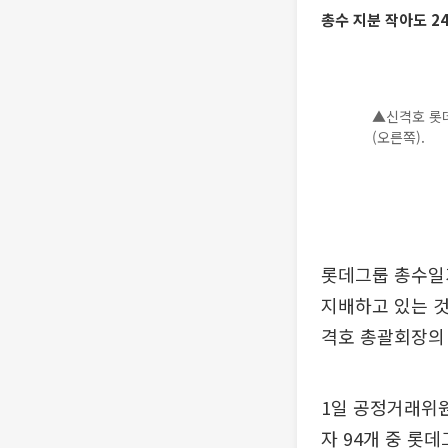
총수 지분 작아도 2
▲신격호 롯데
(오른쪽).
롯데그룹 총수일가
지배하고 있는 것
격호 총괄회장의 
1일 공정거래위
자 94개 중 롯