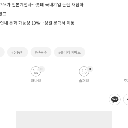
9.3%가 일본계열사…롯데 국내기업 논란 재점화
황표
 연내 통과 가능성 13%…상원 문턱서 제동
호
#신동빈
#신동주
#롯데하이마트
0
0
화나요
슬퍼요
추