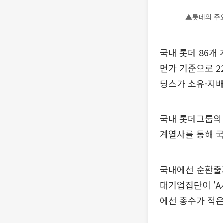
▲롯데의 주
국내 롯데 86개
면가 기준으로 2
딩스가 소유·지배
국내 롯데그룹의 
계열사를 통해 
국내에선 순환출
대기업집단이 'A
에선 총수가 적은