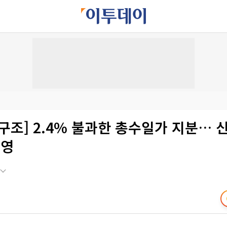
구조] 2.4% 불과한 총수일가 지분… 
경영