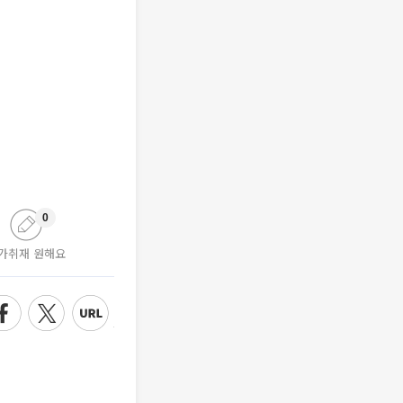
0
가취재 원해요