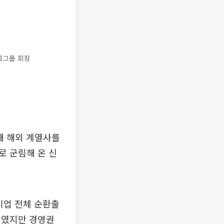
데그룹 회장
해 해외 계열사를
로 군림해 온 신
기업 전체 순환출
6개였지만 경영권