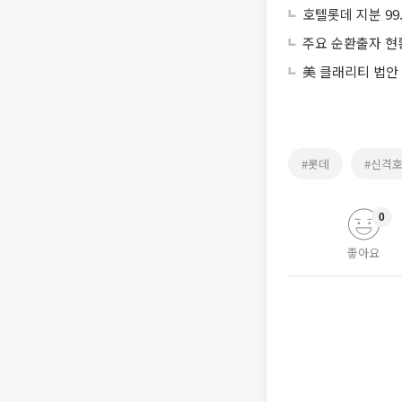
호텔롯데 지분 9
주요 순환출자 현
美 클래리티 법안
#롯데
#신격
0
좋아요