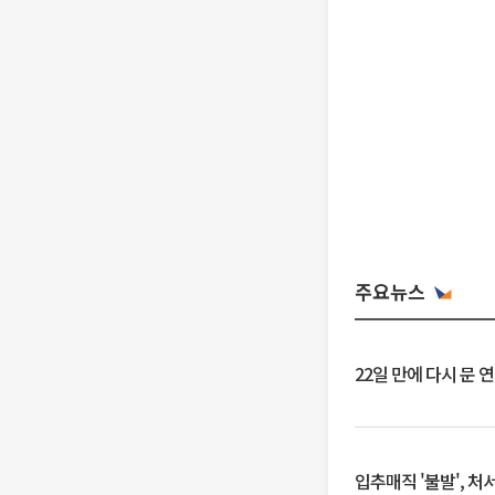
주요뉴스
22일 만에 다시 문 
입추매직 '불발', 처