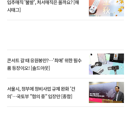
입추매직 '불발', 처서매직은 올까요? [해
시태그]
콘서트 갈 때 응원봉만?⋯'최애' 위한 필수
품 등장이오! [솔드아웃]
서울시, 정부에 정비사업 규제 완화 '건
의'⋯국토부 "협의 중" 입장만 [종합]