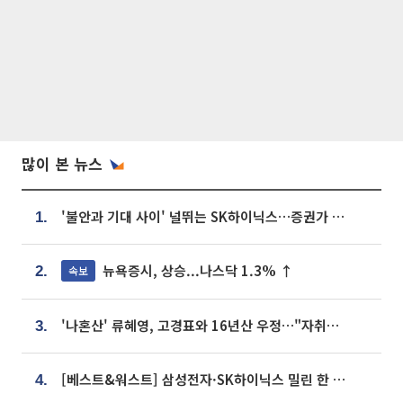
많이 본 뉴스
'불안과 기대 사이' 널뛰는 SK하이닉스…증권가 "HBM4·LTA 기반 펀터멘털 견고"
1.
뉴욕증시, 상승...나스닥 1.3% ↑
속보
2.
'나혼산' 류혜영, 고경표와 16년산 우정…"자취방서 부모님과 마주쳐"
3.
[베스트&워스트] 삼성전자·SK하이닉스 밀린 한 주…상상인증권은 85% 급등
4.