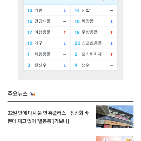
주요뉴스
22일 만에 다시 문 연 홈플러스…정상화 바
쁜데 재고 없어 ‘발동동’[가보니]