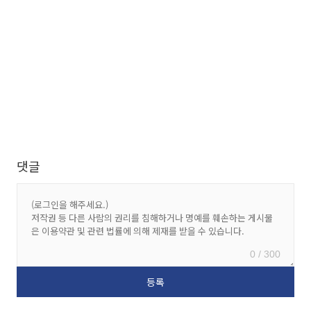
댓글
0 / 300