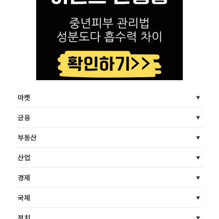
마켓
금융
부동산
산업
경제
국제
정치