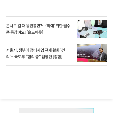
콘서트 갈 때 응원봉만?⋯'최애' 위한 필수
품 등장이오! [솔드아웃]
서울시, 정부에 정비사업 규제 완화 '건
의'⋯국토부 "협의 중" 입장만 [종합]