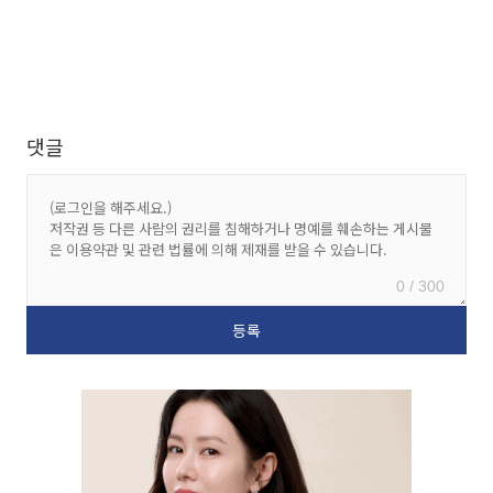
댓글
0 / 300