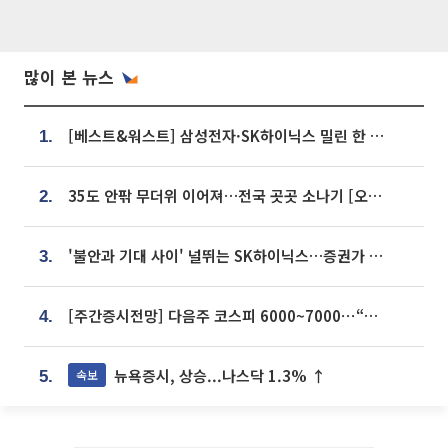
많이 본 뉴스
[베스트&워스트] 삼성전자·SK하이닉스 밀린 한 주…상상인증권은 85% 급등
1.
35도 안팎 무더위 이어져…전국 곳곳 소나기 [오늘 날씨]
2.
'불안과 기대 사이' 널뛰는 SK하이닉스…증권가 "HBM4·LTA 기반 펀터멘털 견고"
3.
[주간증시전망] 다음주 코스피 6000~7000⋯“外人 수급은 정책이 변수”
4.
뉴욕증시, 상승...나스닥 1.3% ↑
속보
5.