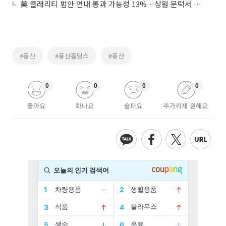
美 클래리티 법안 연내 통과 가능성 13%…상원 문턱서 제동
#풍산
#풍산홀딩스
#풍산
0
0
0
0
좋아요
화나요
슬퍼요
추가취재 원해요