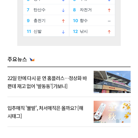
주요뉴스
22일 만에 다시 문 연 홈플러스…정상화 바
쁜데 재고 없어 ‘발동동’[가보니]
입추매직 '불발', 처서매직은 올까요? [해
시태그]