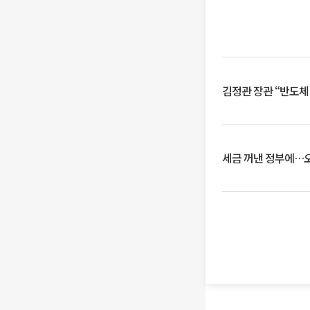
김정관 장관 “반도체
세금 꺼낸 정부에…오