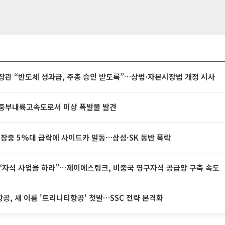
장관 “반도체 성과급, 주총 승인 받도록”…상법·자본시장법 개정 시사
중부내륙고속도로서 미상 폭발물 발견
 장중 5%대 급락에 사이드카 발동…삼성·SK 동반 폭락
“자석 사업을 하라”…제이에스링크, 비중국 영구자석 공급망 구축 속도
공, 새 이름 '트리니티항공' 첫발…SSC 전략 본격화