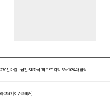
6270선 마감…삼전·SK하닉 '와르르' 각각 6%·10%대 급락
 깨라고요? [이슈크래커]