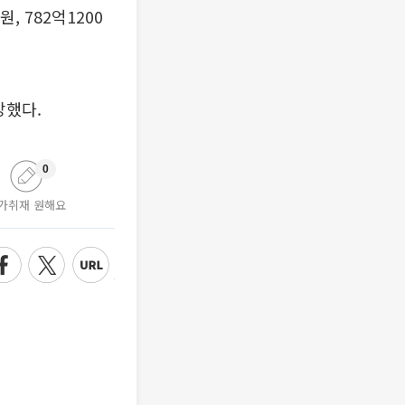
, 782억1200
망했다.
0
가취재 원해요