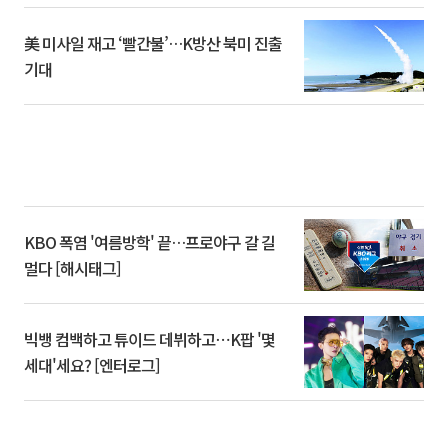
美 미사일 재고 ‘빨간불’…K방산 북미 진출
기대
KBO 폭염 '여름방학' 끝…프로야구 갈 길
멀다 [해시태그]
빅뱅 컴백하고 튜이드 데뷔하고⋯K팝 '몇
세대'세요? [엔터로그]