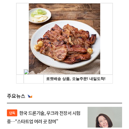
주요뉴스
한국 드론기술, 우크라 전장서 시험
단독
중…“스타트업 여러 곳 참여”