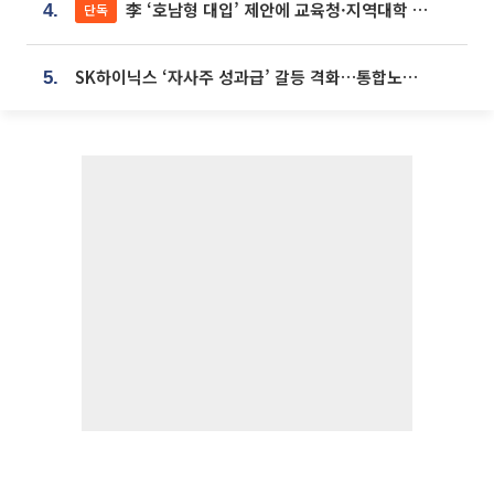
李 ‘호남형 대입’ 제안에 교육청·지역대학 서·논술형 입시 연계 '착수'
단독
4.
SK하이닉스 ‘자사주 성과급’ 갈등 격화…통합노조 출범 움직임
5.