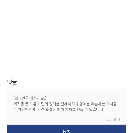
댓글
0 / 300