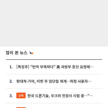
많이 본 뉴스
[특징주] “탄약 부족하다“ 美 국방부 증산 요청에⋯국내 방산주 급등세
1.
현대차·기아, 이번 주 임단협 재개…하청 사용자성 재심도 ‘변수’
2.
한국 드론기술, 우크라 전장서 시험 중…“스타트업 여러 곳 참여”
단독
3.