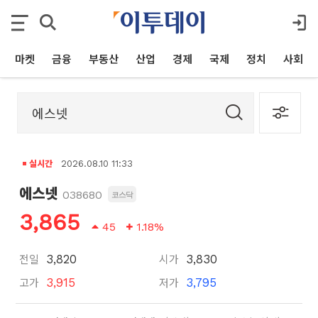
마켓
금융
부동산
산업
경제
국제
정치
사회
실시간
2026.08.10 11:33
에스넷
038680
코스닥
3,865
45
1.18%
전일
시가
3,820
3,830
고가
저가
3,915
3,795