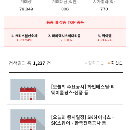
거래량
거래대금(백만)
시가총액(억)
79,849
308
770
동종 내 상승 TOP 종목
1. 크리스탈신소재
2. 파라택시스이더리움
3. 씨이랩
+ 29.94%
+ 29.91%
+ 21.45%
검색결과 총
1,237
건
정확도순
최신순
[오늘의 주요공시] 화인베스틸·티
웨이홀딩스·신풍 등
[오늘의 증시일정] SK하이닉스ㆍ
SK스퀘어ㆍ한국전력공사 등