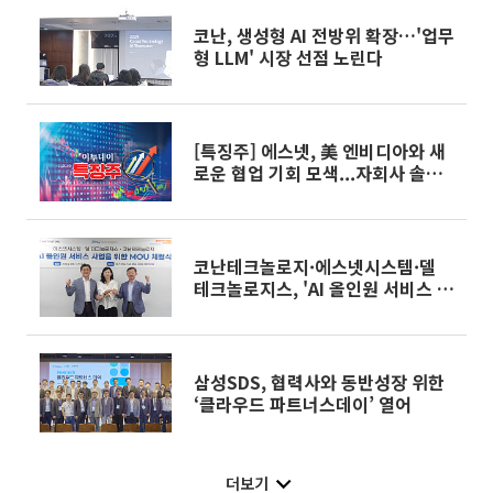
코난, 생성형 AI 전방위 확장…'업무
형 LLM' 시장 선점 노린다
[특징주] 에스넷, 美 엔비디아와 새
로운 협업 기회 모색...자회사 솔루
션 영역 승계 ‘강세’
코난테크놀로지·에스넷시스템·델
테크놀로지스, 'AI 올인원 서비스 사
업화' 맞손
삼성SDS, 협력사와 동반성장 위한
‘클라우드 파트너스데이’ 열어
더보기