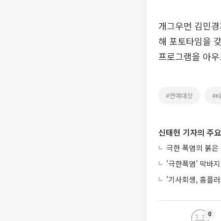
개그우먼 김민경과
해 포토타임을 갖
프로그램을 아우르
#연예대상
#K
신태현 기자의 주요
극한 폭염의 붉은
'극한폭염' 막바지
'기사회생, 홈플러
0