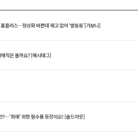
연 홈플러스…정상화 바쁜데 재고 없어 ‘발동동’[가보니]
서매직은 올까요? [해시태그]
?⋯'최애' 위한 필수품 등장이오! [솔드아웃]