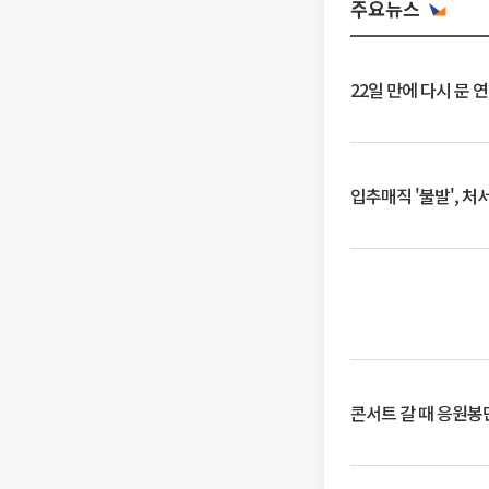
주요뉴스
22일 만에 다시 문 
입추매직 '불발', 처
콘서트 갈 때 응원봉만