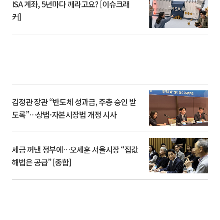
ISA 계좌, 5년마다 깨라고요? [이슈크래
커]
김정관 장관 “반도체 성과급, 주총 승인 받
도록”…상법·자본시장법 개정 시사
세금 꺼낸 정부에…오세훈 서울시장 “집값
해법은 공급” [종합]