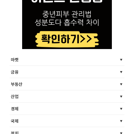
마켓
금융
부동산
산업
경제
국제
정치