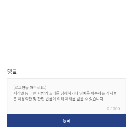
댓글
0 / 300