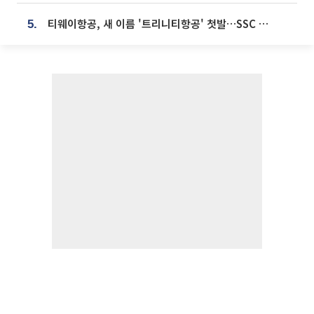
티웨이항공, 새 이름 '트리니티항공' 첫발…SSC 전략 본격화
5.