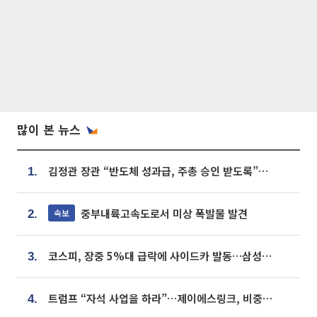
많이 본 뉴스
김정관 장관 “반도체 성과급, 주총 승인 받도록”…상법·자본시장법 개정 시사
1.
중부내륙고속도로서 미상 폭발물 발견
속보
2.
코스피, 장중 5%대 급락에 사이드카 발동…삼성·SK 동반 폭락
3.
트럼프 “자석 사업을 하라”…제이에스링크, 비중국 영구자석 공급망 구축 속도
4.