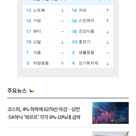
주요뉴스
코스피, 4% 하락에 6270선 마감…삼전
·SK하닉 '와르르' 각각 6%·10%대 급락