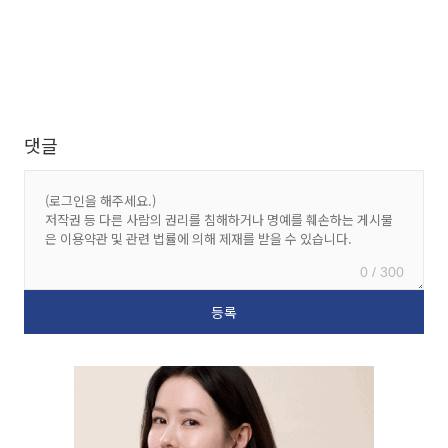
댓글
0 / 300