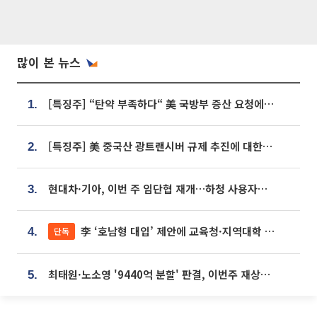
많이 본 뉴스
[특징주] “탄약 부족하다“ 美 국방부 증산 요청에⋯국내 방산주 급등세
1.
[특징주] 美 중국산 광트랜시버 규제 추진에 대한광통신 등 광통신株 강세
2.
현대차·기아, 이번 주 임단협 재개…하청 사용자성 재심도 ‘변수’
3.
李 ‘호남형 대입’ 제안에 교육청·지역대학 서·논술형 입시 연계 '착수'
단독
4.
최태원·노소영 '9440억 분할' 판결, 이번주 재상고 여부 주목
5.