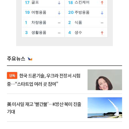
주요뉴스
한국 드론기술, 우크라 전장서 시험
단독
중…“스타트업 여러 곳 참여”
美 미사일 재고 ‘빨간불’…K방산 북미 진출
기대