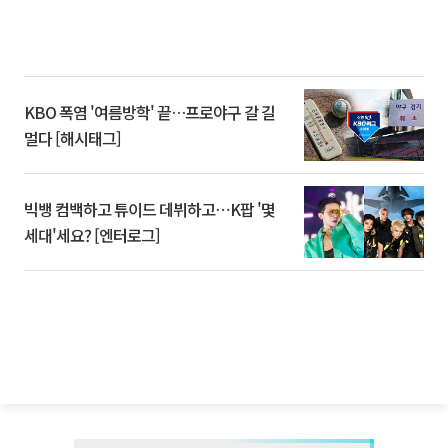
KBO 폭염 '여름방학' 끝…프로야구 갈 길
멀다 [해시태그]
빅뱅 컴백하고 튜이드 데뷔하고⋯K팝 '몇
세대'세요? [엔터로그]