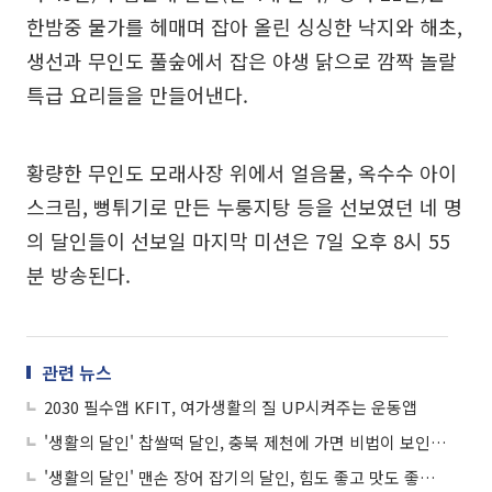
한밤중 물가를 헤매며 잡아 올린 싱싱한 낙지와 해초,
생선과 무인도 풀숲에서 잡은 야생 닭으로 깜짝 놀랄
특급 요리들을 만들어낸다.
황량한 무인도 모래사장 위에서 얼음물, 옥수수 아이
스크림, 뻥튀기로 만든 누룽지탕 등을 선보였던 네 명
의 달인들이 선보일 마지막 미션은 7일 오후 8시 55
분 방송된다.
관련 뉴스
2030 필수앱 KFIT, 여가생활의 질 UP시켜주는 운동앱
'생활의 달인' 찹쌀떡 달인, 충북 제천에 가면 비법이 보인다?
'생활의 달인' 맨손 장어 잡기의 달인, 힘도 좋고 맛도 좋은 풍천장어도 단번에!