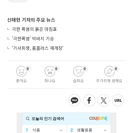
신태현 기자의 주요 뉴스
극한 폭염의 붉은 마침표
'극한폭염' 막바지 기승
'기사회생, 홈플러스 재개장'
0
0
0
0
좋아요
화나요
슬퍼요
추가취재 원해요