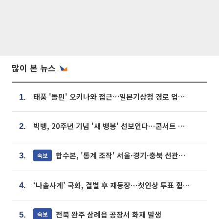
많이 본 뉴스
태풍 '돌핀' 오키나와 접근…일본기상청 경로 업데이트
1.
빅뱅, 20주년 기념 '새 뱅봉' 선보인다⋯콘서트 앞두고 팝업 개최
2.
합수본, '통계 조작' 서울·경기·충북 선관위 등 추가 압수수색
속보
3.
‘나솔사계’ 국화, 결별 후 재등장⋯첫인상 투표 휩쓸고 ‘인기녀’ 등극
4.
전북 완주 삼례읍 공장서 화재 발생
속보
5.