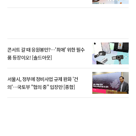
콘서트 갈 때 응원봉만?⋯'최애' 위한 필수
품 등장이오! [솔드아웃]
서울시, 정부에 정비사업 규제 완화 '건
의'⋯국토부 "협의 중" 입장만 [종합]