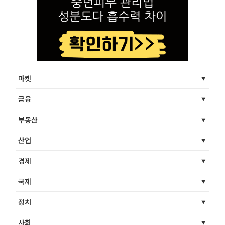
마켓
금융
부동산
산업
경제
국제
정치
사회