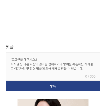
댓글
0 / 300