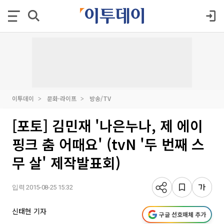
이투데이
문화·라이프
방송/TV
[포토] 김민재 '나은누나, 제 에이
핑크 춤 어때요' (tvN '두 번째 스
무 살' 제작발표회)
입력 2015-08-25 15:32
신태현 기자
구글 선호매체 추가