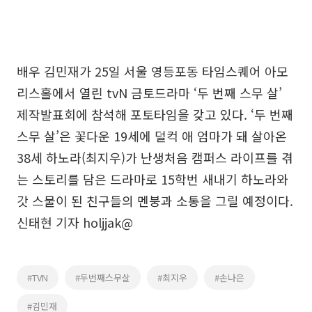
배우 김민재가 25일 서울 영등포동 타임스퀘어 아모
리스홀에서 열린 tvN 금토드라마 ‘두 번째 스무 살’
제작발표회에 참석해 포토타임을 갖고 있다. ‘두 번째
스무 살’은 꽃다운 19세에 덜컥 애 엄마가 돼 살아온
38세 하노라(최지우)가 난생처음 캠퍼스 라이프를 겪
는 스토리를 담은 드라마로 15학번 새내기 하노라와
갓 스물이 된 친구들의 멘붕과 소통을 그릴 예정이다.
신태현 기자 holjjak@
#TVN
#두번째스무살
#최지우
#손나은
#김민재