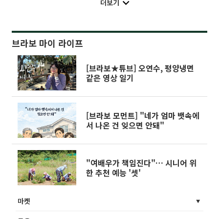
더보기
브라보 마이 라이프
[브라보★튜브] 오연수, 평양냉면
같은 영상 일기
[브라보 모먼트] "네가 엄마 뱃속에
서 나온 건 잊으면 안돼"
"여배우가 책임진다"… 시니어 위
한 추천 예능 '셋'
마켓