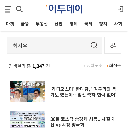
마켓
금융
부동산
산업
경제
국제
정치
사회
검색결과 총
1,247
건
정확도순
최신순
'라디오스타' 한다감, "김구라와 동
거도 했는데⋯임신 축하 연락 없어"
30돌 코스닥 승강제 시동...체질 개
선 vs 시장 양극화