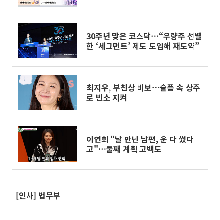
30주년 맞은 코스닥⋯“우량주 선별
한 ‘세그먼트’ 제도 도입해 재도약”
최지우, 부친상 비보⋯슬픔 속 상주
로 빈소 지켜
이연희 "날 만난 남편, 운 다 썼다
고"…둘째 계획 고백도
[인사] 법무부