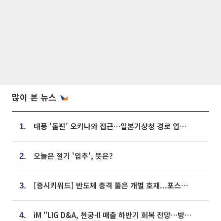
많이 본 뉴스
태풍 '돌핀' 오키나와 접근…일본기상청 경로 업데이트
1.
오늘은 절기 '입추', 뜻은?
2.
[증시키워드] 반도체 충격 뚫은 개별 호재...포스코퓨처엠·에코프로·한화솔루션 '눈길'
3.
iM "LIG D&A, 천궁-II 매출 하반기 회복 전망…방산 톱픽 유지"
4.