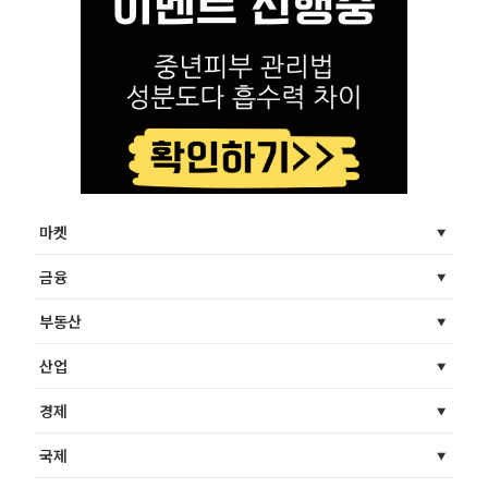
마켓
금융
부동산
산업
경제
국제