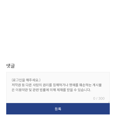
댓글
0 / 300