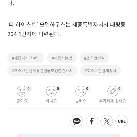
다.
‘더 하이스트’ 모델하우스는 세종특별자치시 대평동
264-1번지에 마련된다.
#세종시신규분양
#세종시분양
#포스코건설
#포스코건설계룡건설금호건설컨소시
#포스코건설세종시
0
0
0
0
좋아요
화나요
슬퍼요
추가취재 원해요