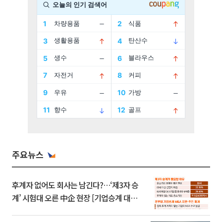
주요뉴스
후계자 없어도 회사는 남긴다?…‘제3자 승
계’ 시험대 오른 中企 현장 [기업승계 대전
환]