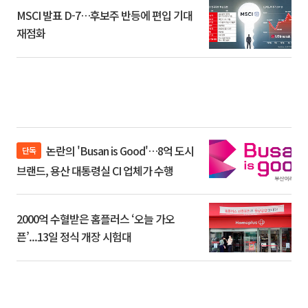
MSCI 발표 D-7…후보주 반등에 편입 기대
재점화
논란의 'Busan is Good'…8억 도시
단독
브랜드, 용산 대통령실 CI 업체가 수행
2000억 수혈받은 홈플러스 ‘오늘 가오
픈’...13일 정식 개장 시험대