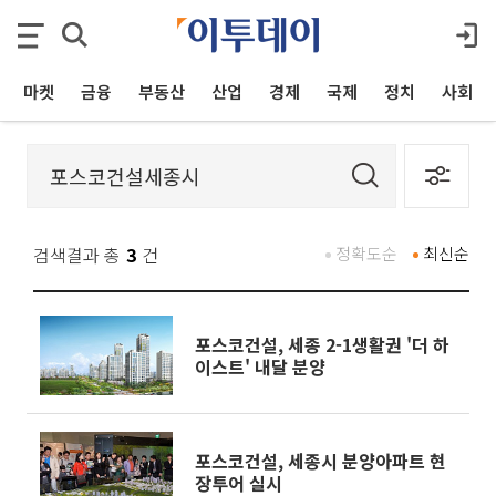
마켓
금융
부동산
산업
경제
국제
정치
사회
검색결과 총
3
건
정확도순
최신순
포스코건설, 세종 2-1생활권 '더 하
이스트' 내달 분양
포스코건설, 세종시 분양아파트 현
장투어 실시