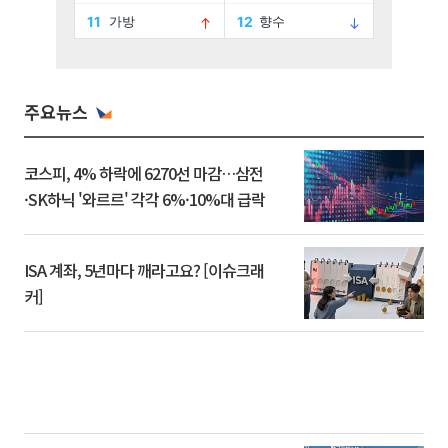
주요뉴스
코스피, 4% 하락에 6270선 마감…삼전
·SK하닉 '와르르' 각각 6%·10%대 급락
ISA 계좌, 5년마다 깨라고요? [이슈크래
커]