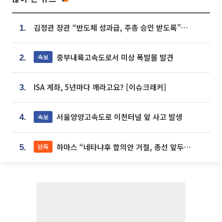
김정관 장관 “반도체 성과급, 주총 승인 받도록”…상법·자본시장법 개정 시사
1.
중부내륙고속도로서 미상 폭발물 발견
속보
2.
ISA 계좌, 5년마다 깨라고요? [이슈크래커]
3.
서울양양고속도로 이천터널 앞 사고 발생
속보
4.
하마스 “네타냐후 합의안 거절, 총선 앞두고 시간 끌기”
단독
5.