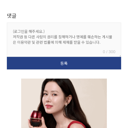
댓글
0 / 300