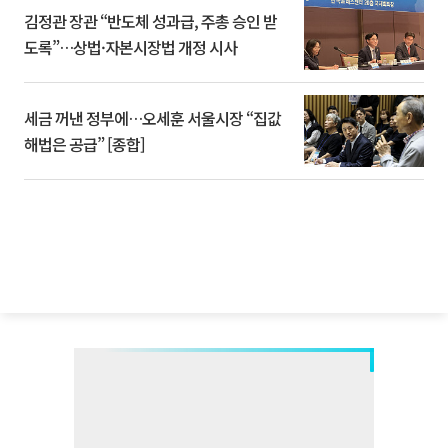
김정관 장관 “반도체 성과급, 주총 승인 받
도록”…상법·자본시장법 개정 시사
세금 꺼낸 정부에…오세훈 서울시장 “집값
해법은 공급” [종합]