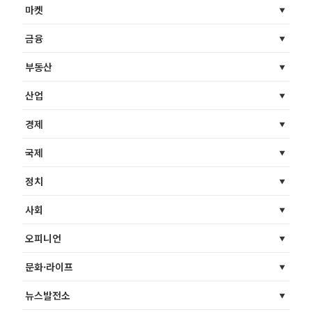
마켓
금융
부동산
산업
경제
국제
정치
사회
오피니언
문화·라이프
뉴스발전소