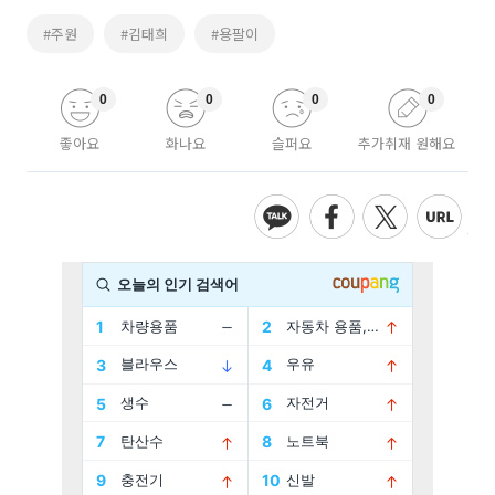
#주원
#김태희
#용팔이
0
0
0
0
좋아요
화나요
슬퍼요
추가취재 원해요