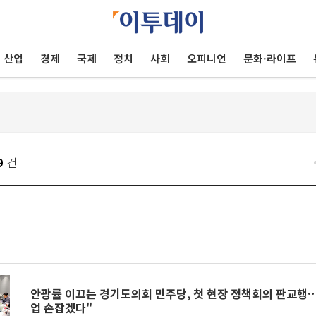
산업
경제
국제
정치
사회
오피니언
문화·라이프
9
건
안광률 이끄는 경기도의회 민주당, 첫 현장 정책회의 판교행…
업 손잡겠다"