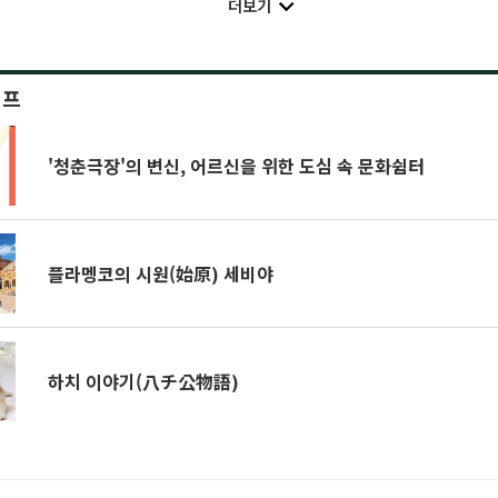
더보기
이프
'청춘극장'의 변신, 어르신을 위한 도심 속 문화쉼터
플라멩코의 시원(始原) 세비야
하치 이야기(八チ公物語)