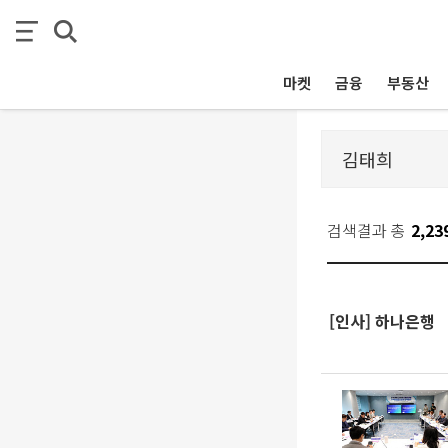
마켓
금융
부동산
검색결과 총
2,23
[인사] 하나은행