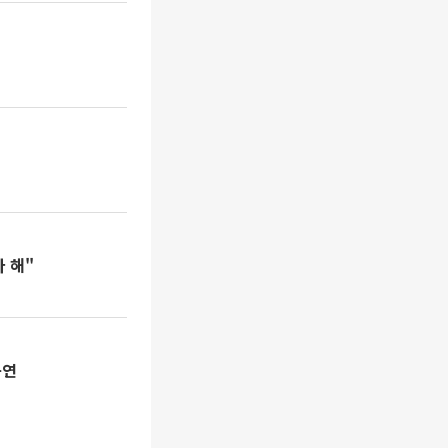
다 해"
공연