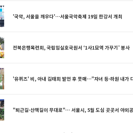
'국악, 서울을 깨우다'⋯서울국악축제 19일 한강서 개최
전북은행목련회, 국립임실호국원서 ‘1사1묘역 가꾸기’ 봉사
'유퀴즈' 비, 아내 김태희 발언 후 뭇매⋯"자녀 등·하원 내가 
"퇴근길·산책길이 무대로"… 서울시, 5월 도심 곳곳서 야외