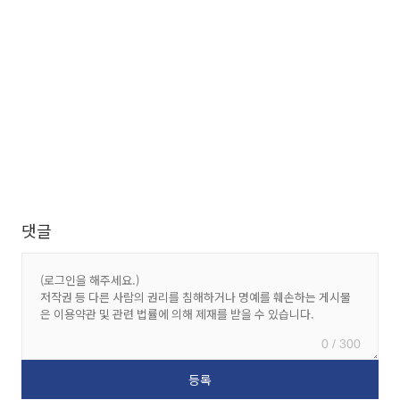
댓글
0 / 300