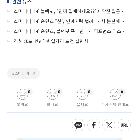
관련 뉴스
'쇼미더머니4' 블랙넛, "진짜 일베하세요??' 제작진 질문에 "음악으로 말하겠다"
'쇼미더머니4' 송민호 "산부인과처럼 벌려" 가사 논란에 "눈치 보게 되더라" 심경 고백…태양과 송민호 '겁' 결승 진출
'쇼미더머니4' 송민호, 블랙넛 죽부인ㆍ개 퍼포먼스 디스에 굴욕 "싸우자는 건가"
‘경험 無도 환영’ 첫 일자리 도전 설명서
#쇼미더머니4
0
0
0
0
좋아요
화나요
슬퍼요
추가취재 원해요