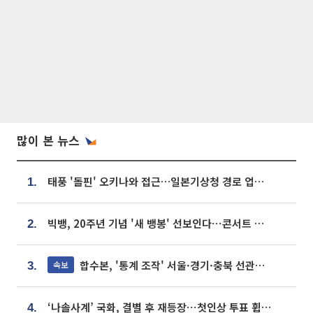
많이 본 뉴스
태풍 '돌핀' 오키나와 접근…일본기상청 경로 업데이트
1.
빅뱅, 20주년 기념 '새 뱅봉' 선보인다⋯콘서트 앞두고 팝업 개최
2.
합수본, '통계 조작' 서울·경기·충북 선관위 등 추가 압수수색
속보
3.
‘나솔사계’ 국화, 결별 후 재등장⋯첫인상 투표 휩쓸고 ‘인기녀’ 등극
4.