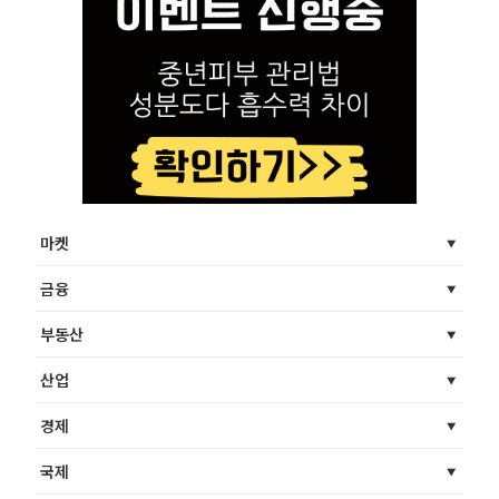
마켓
금융
부동산
산업
경제
국제