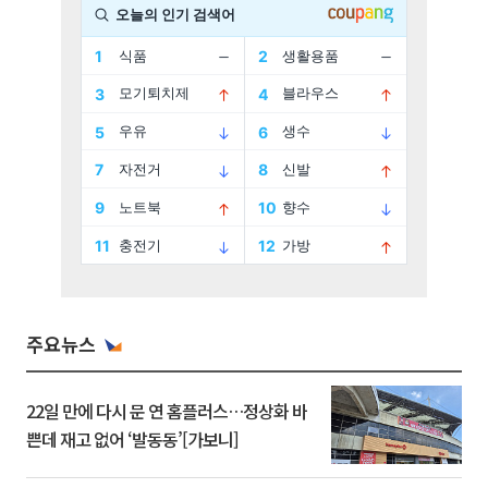
주요뉴스
22일 만에 다시 문 연 홈플러스…정상화 바
쁜데 재고 없어 ‘발동동’[가보니]