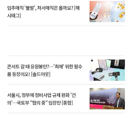
입추매직 '불발', 처서매직은 올까요? [해
시태그]
콘서트 갈 때 응원봉만?⋯'최애' 위한 필수
품 등장이오! [솔드아웃]
서울시, 정부에 정비사업 규제 완화 '건
의'⋯국토부 "협의 중" 입장만 [종합]