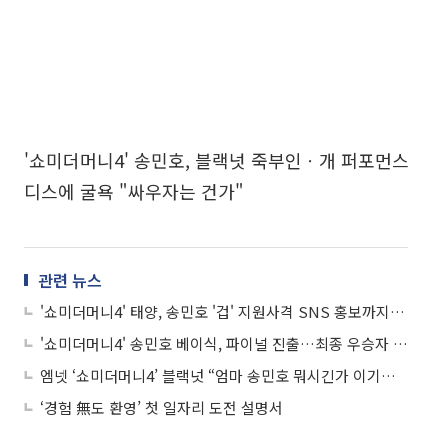
'쇼미더머니4' 송민호, 블랙넛 죽부인ㆍ개 퍼포먼스
디스에 굴욕 "싸우자는 건가"
관련 뉴스
'쇼미더머니4' 태양, 송민호 '겁' 지원사격 SNS 홍보까지 "의리남 등극"
'쇼미더머니4' 송민호 베이식, 파이널 진출…최종 우승자 누가 될까?
엠넷 ‘쇼미더머니4’ 블랙넛 “엄마 송민호 뭐시긴가 이기고 올게” 어려웠던 집안 형편
‘경험 無도 환영’ 첫 일자리 도전 설명서