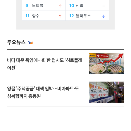
주요뉴스
바다 태운 폭염에…회 한 접시도 ‘히트플레
이션’
영끌 '주택공급' 대책 임박⋯비아파트·도
심복합까지 총동원