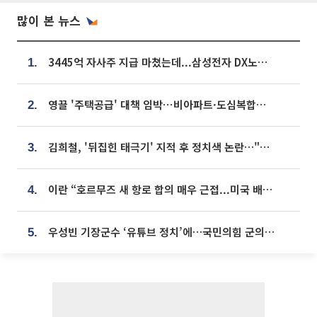
많이 본 뉴스
3445억 자사주 지급 마쳤는데...삼성전자 DX노조, 뒤늦은 '떼쓰기 집회'
1.
영끌 '주택공급' 대책 임박⋯비아파트·도심복합까지 총동원
2.
김희철, '뒤집힌 태극기' 지적 후 정치색 논란…"좌우 떠나 우리나라 국기"
3.
이란 “호르무즈 새 항로 합의 매우 근접...미국 배상 먼저”
4.
우성빈 기장군수 ‘유튜브 정치’에…국민의힘 군의원들 집단 반발
5.