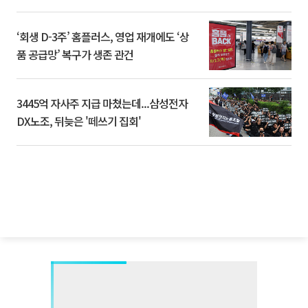
‘회생 D-3주’ 홈플러스, 영업 재개에도 ‘상
품 공급망’ 복구가 생존 관건
3445억 자사주 지급 마쳤는데...삼성전자
DX노조, 뒤늦은 '떼쓰기 집회'