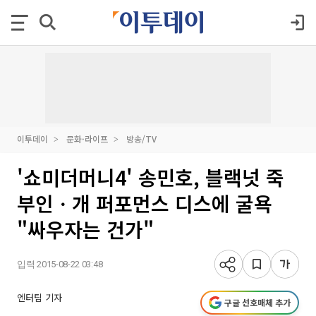
이투데이
문화·라이프
방송/TV
'쇼미더머니4' 송민호, 블랙넛 죽
부인ㆍ개 퍼포먼스 디스에 굴욕
"싸우자는 건가"
입력 2015-08-22 03:48
엔터팀 기자
구글 선호매체 추가