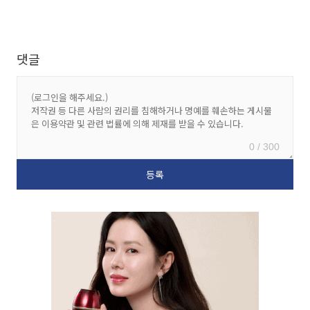
댓글
0 / 300