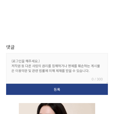
댓글
0 / 300