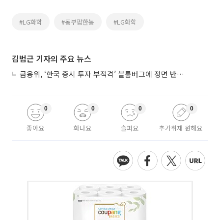
#LG화학
#동부팜한농
#LG화학
김범근 기자의 주요 뉴스
금융위, ‘한국 증시 투자 부적격’ 블룸버그에 정면 반박…“근거 불분명”
0
0
0
0
좋아요
화나요
슬퍼요
추가취재 원해요