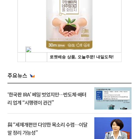
주요뉴스
‘한국판 IRA’ 베일 벗었지만…반도체·배터
리 업계 “시행령이 관건”
與 “세제개편안 다양한 목소리 수렴…이달
말 정리 가능성”