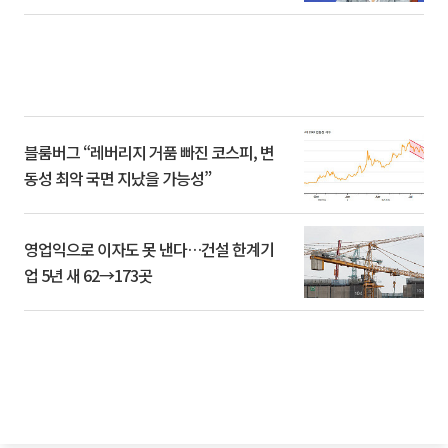
블룸버그 “레버리지 거품 빠진 코스피, 변
동성 최악 국면 지났을 가능성”
영업익으로 이자도 못 낸다…건설 한계기
업 5년 새 62→173곳