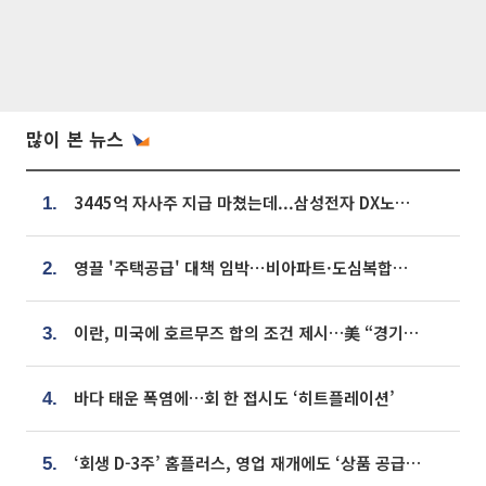
많이 본 뉴스
3445억 자사주 지급 마쳤는데...삼성전자 DX노조, 뒤늦은 '떼쓰기 집회'
1.
영끌 '주택공급' 대책 임박⋯비아파트·도심복합까지 총동원
2.
이란, 미국에 호르무즈 합의 조건 제시…美 “경기 아직 안 끝나” [종합]
3.
바다 태운 폭염에…회 한 접시도 ‘히트플레이션’
4.
‘회생 D-3주’ 홈플러스, 영업 재개에도 ‘상품 공급망’ 복구가 생존 관건
5.