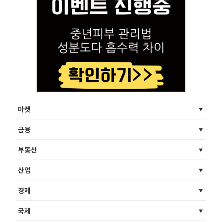
마켓
금융
부동산
산업
경제
국제