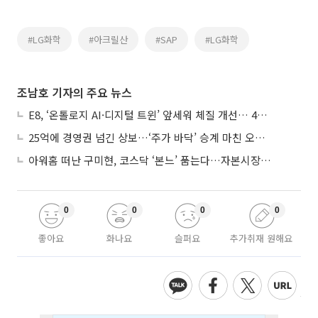
#LG화학
#아크릴산
#SAP
#LG화학
조남호 기자의 주요 뉴스
E8, ‘온톨로지 AI·디지털 트윈’ 앞세워 체질 개선… 4분기 흑자전환 총력
25억에 경영권 넘긴 상보…‘주가 바닥’ 승계 마친 오너 2세, 주가 부양 나설까
아워홈 떠난 구미현, 코스닥 ‘본느’ 품는다…자본시장 전면 등판
0
0
0
0
좋아요
화나요
슬퍼요
추가취재 원해요