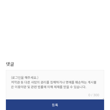
댓글
0 / 300