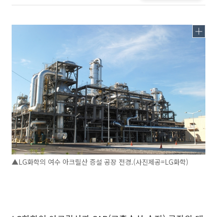
▲LG화학의 여수 아크릴산 증설 공장 전경.(사진제공=LG화학)