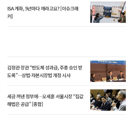
ISA 계좌, 5년마다 깨라고요? [이슈크래
커]
김정관 장관 “반도체 성과급, 주총 승인 받
도록”…상법·자본시장법 개정 시사
세금 꺼낸 정부에…오세훈 서울시장 “집값
해법은 공급” [종합]