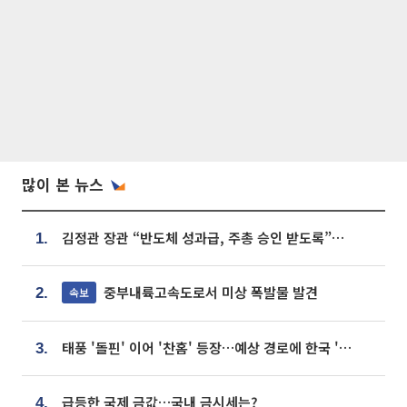
많이 본 뉴스
김정관 장관 “반도체 성과급, 주총 승인 받도록”…상법·자본시장법 개정 시사
1.
중부내륙고속도로서 미상 폭발물 발견
속보
2.
태풍 '돌핀' 이어 '찬홈' 등장…예상 경로에 한국 '한숨'
3.
급등한 국제 금값…국내 금시세는?
4.