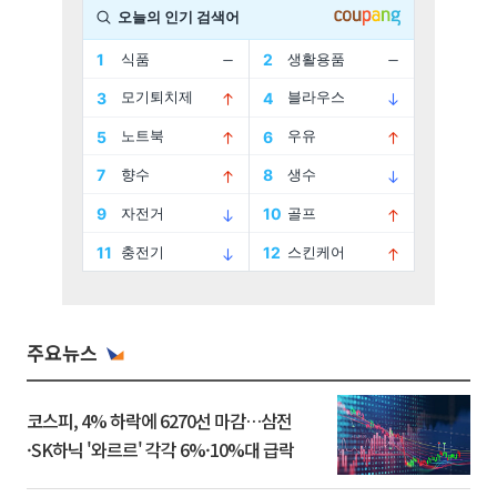
주요뉴스
코스피, 4% 하락에 6270선 마감…삼전
·SK하닉 '와르르' 각각 6%·10%대 급락